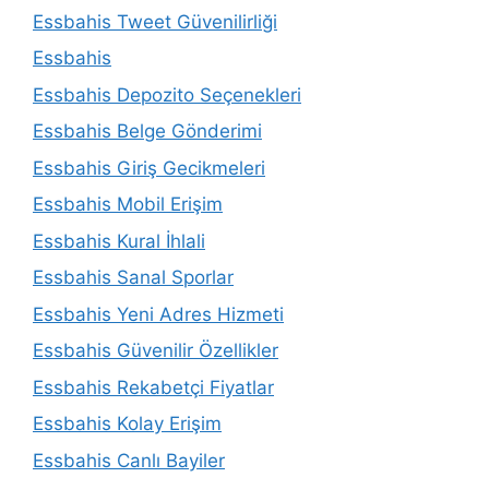
Essbahis Tweet Güvenilirliği
Essbahis
Essbahis Depozito Seçenekleri
Essbahis Belge Gönderimi
Essbahis Giriş Gecikmeleri
Essbahis Mobil Erişim
Essbahis Kural İhlali
Essbahis Sanal Sporlar
Essbahis Yeni Adres Hizmeti
Essbahis Güvenilir Özellikler
Essbahis Rekabetçi Fiyatlar
Essbahis Kolay Erişim
Essbahis Canlı Bayiler