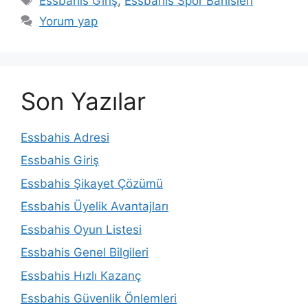
Essbahis Giriş
,
Essbahis Spor Bahisleri
Yorum yap
Son Yazılar
Essbahis Adresi
Essbahis Giriş
Essbahis Şikayet Çözümü
Essbahis Üyelik Avantajları
Essbahis Oyun Listesi
Essbahis Genel Bilgileri
Essbahis Hızlı Kazanç
Essbahis Güvenlik Önlemleri