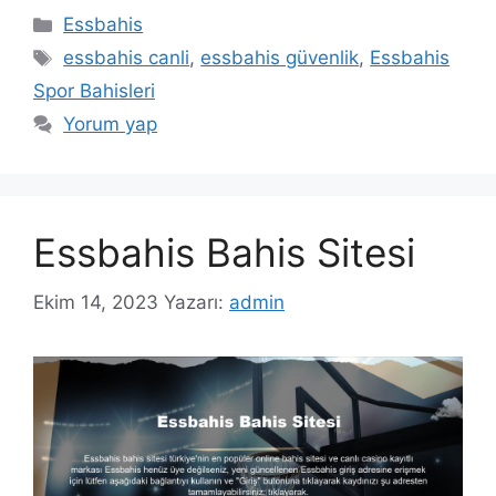
Kategoriler
Essbahis
Etiketler
essbahis canli
,
essbahis güvenlik
,
Essbahis
Spor Bahisleri
Yorum yap
Essbahis Bahis Sitesi
Ekim 14, 2023
Yazarı:
admin