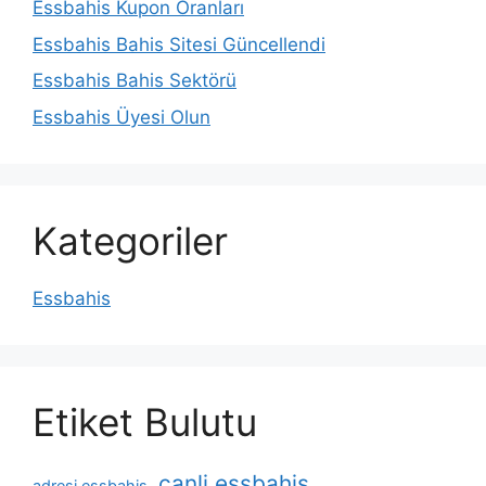
Essbahis Kupon Oranları
Essbahis Bahis Sitesi Güncellendi
Essbahis Bahis Sektörü
Essbahis Üyesi Olun
Kategoriler
Essbahis
Etiket Bulutu
canli essbahis
adresi essbahis