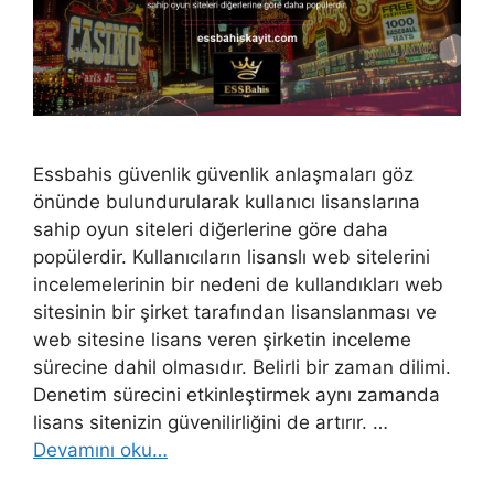
Essbahis güvenlik güvenlik anlaşmaları göz
önünde bulundurularak kullanıcı lisanslarına
sahip oyun siteleri diğerlerine göre daha
popülerdir. Kullanıcıların lisanslı web sitelerini
incelemelerinin bir nedeni de kullandıkları web
sitesinin bir şirket tarafından lisanslanması ve
web sitesine lisans veren şirketin inceleme
sürecine dahil olmasıdır. Belirli bir zaman dilimi.
Denetim sürecini etkinleştirmek aynı zamanda
lisans sitenizin güvenilirliğini de artırır. …
Devamını oku…