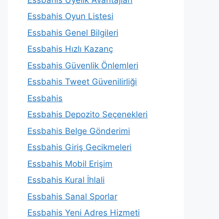
Essbahis Oyun Listesi
Essbahis Genel Bilgileri
Essbahis Hızlı Kazanç
Essbahis Güvenlik Önlemleri
Essbahis Tweet Güvenilirliği
Essbahis
Essbahis Depozito Seçenekleri
Essbahis Belge Gönderimi
Essbahis Giriş Gecikmeleri
Essbahis Mobil Erişim
Essbahis Kural İhlali
Essbahis Sanal Sporlar
Essbahis Yeni Adres Hizmeti