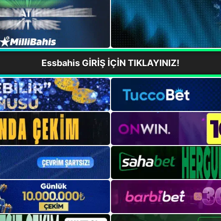
Essbahis GİRİŞ İÇİN TIKLAYINIZ!