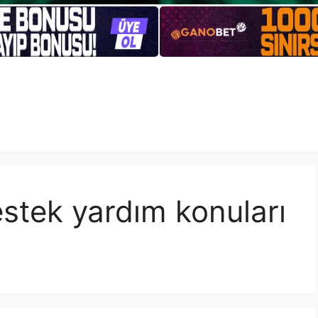
estek yardım konuları