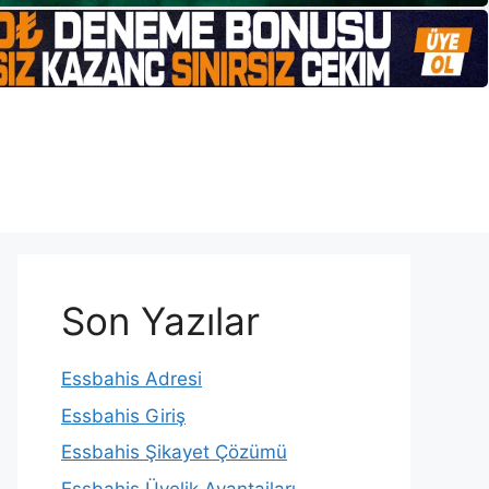
Son Yazılar
Essbahis Adresi
Essbahis Giriş
Essbahis Şikayet Çözümü
Essbahis Üyelik Avantajları