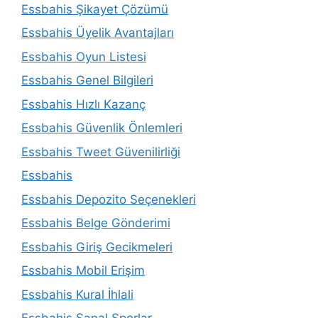
Essbahis Şikayet Çözümü
Essbahis Üyelik Avantajları
Essbahis Oyun Listesi
Essbahis Genel Bilgileri
Essbahis Hızlı Kazanç
Essbahis Güvenlik Önlemleri
Essbahis Tweet Güvenilirliği
Essbahis
Essbahis Depozito Seçenekleri
Essbahis Belge Gönderimi
Essbahis Giriş Gecikmeleri
Essbahis Mobil Erişim
Essbahis Kural İhlali