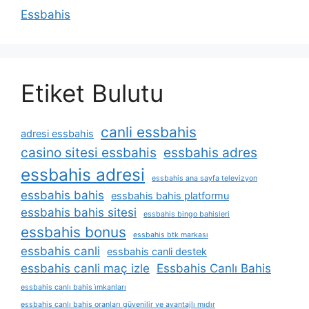
Essbahis
Etiket Bulutu
canli essbahis
adresi essbahis
casino sitesi essbahis
essbahis adres
essbahis adresi
essbahis ana sayfa televizyon
essbahis bahis
essbahis bahis platformu
essbahis bahis sitesi
essbahis bingo bahisleri
essbahis bonus
essbahis btk markası
essbahis canli
essbahis canli destek
essbahis canli maç izle
Essbahis Canlı Bahis
essbahis canlı bahis i̇mkanları
essbahis canlı bahis oranları güvenilir ve avantajlı mıdır