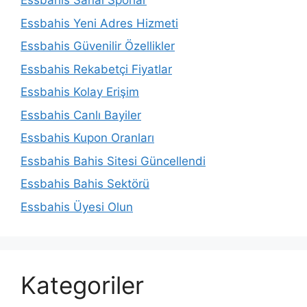
Essbahis Sanal Sporlar
Essbahis Yeni Adres Hizmeti
Essbahis Güvenilir Özellikler
Essbahis Rekabetçi Fiyatlar
Essbahis Kolay Erişim
Essbahis Canlı Bayiler
Essbahis Kupon Oranları
Essbahis Bahis Sitesi Güncellendi
Essbahis Bahis Sektörü
Essbahis Üyesi Olun
Kategoriler