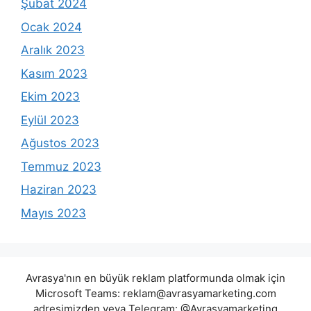
Şubat 2024
Ocak 2024
Aralık 2023
Kasım 2023
Ekim 2023
Eylül 2023
Ağustos 2023
Temmuz 2023
Haziran 2023
Mayıs 2023
Avrasya'nın en büyük reklam platformunda olmak için
Microsoft Teams:
reklam@avrasyamarketing.com
adresimizden veya Telegram: @Avrasyamarketing