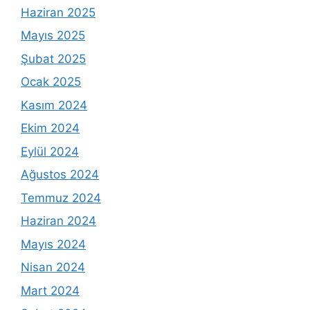
Haziran 2025
Mayıs 2025
Şubat 2025
Ocak 2025
Kasım 2024
Ekim 2024
Eylül 2024
Ağustos 2024
Temmuz 2024
Haziran 2024
Mayıs 2024
Nisan 2024
Mart 2024