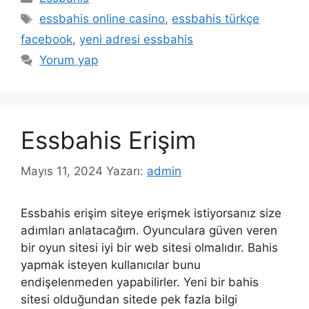
Etiketler
essbahis online casino
,
essbahis türkçe
facebook
,
yeni adresi essbahis
Yorum yap
Essbahis Erişim
Mayıs 11, 2024
Yazarı:
admin
Essbahis erişim siteye erişmek istiyorsanız size
adımları anlatacağım. Oyunculara güven veren
bir oyun sitesi iyi bir web sitesi olmalıdır. Bahis
yapmak isteyen kullanıcılar bunu
endişelenmeden yapabilirler. Yeni bir bahis
sitesi olduğundan sitede pek fazla bilgi