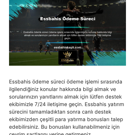
Essbahis ödeme süreci ödeme işlemi sırasında
ilgilendiğiniz konular hakkında bilgi almak ve
sorularınızın yanıtlarını almak için lütfen destek
ekibimizle 7/24 iletişime geçin. Essbahis yatırım
sürecini tamamladıktan sonra canlı destek
ekibimizden çeşitli para yatırma bonusları talep
edebilirsiniz. Bu bonusları kullanabilmeniz için
çevrim şartlarını yerine getirmeniz