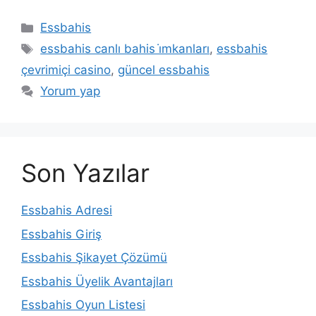
Kategoriler
Essbahis
Etiketler
essbahis canlı bahis i̇mkanları
,
essbahis
çevrimiçi casino
,
güncel essbahis
Yorum yap
Son Yazılar
Essbahis Adresi
Essbahis Giriş
Essbahis Şikayet Çözümü
Essbahis Üyelik Avantajları
Essbahis Oyun Listesi