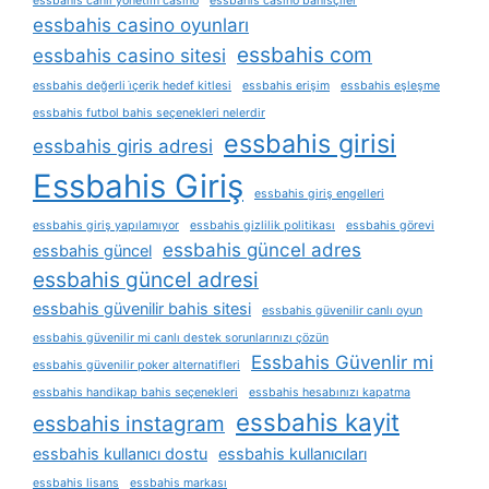
essbahis canlı yönetim casino
essbahis casino bahisçiler
essbahis casino oyunları
essbahis com
essbahis casino sitesi
essbahis değerli i̇çerik hedef kitlesi
essbahis erişim
essbahis eşleşme
essbahis futbol bahis seçenekleri nelerdir
essbahis girisi
essbahis giris adresi
Essbahis Giriş
essbahis giriş engelleri
essbahis giriş yapılamıyor
essbahis gizlilik politikası
essbahis görevi
essbahis güncel adres
essbahis güncel
essbahis güncel adresi
essbahis güvenilir bahis sitesi
essbahis güvenilir canlı oyun
essbahis güvenilir mi canlı destek sorunlarınızı çözün
Essbahis Güvenlir mi
essbahis güvenilir poker alternatifleri
essbahis handikap bahis seçenekleri
essbahis hesabınızı kapatma
essbahis kayit
essbahis instagram
essbahis kullanıcı dostu
essbahis kullanıcıları
essbahis lisans
essbahis markası