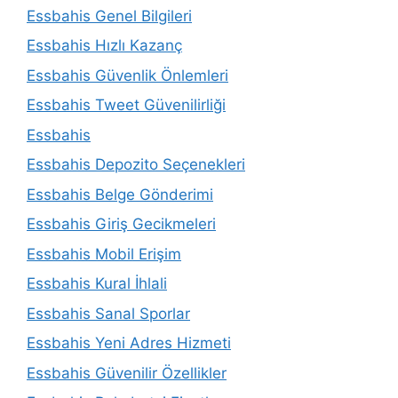
Essbahis Genel Bilgileri
Essbahis Hızlı Kazanç
Essbahis Güvenlik Önlemleri
Essbahis Tweet Güvenilirliği
Essbahis
Essbahis Depozito Seçenekleri
Essbahis Belge Gönderimi
Essbahis Giriş Gecikmeleri
Essbahis Mobil Erişim
Essbahis Kural İhlali
Essbahis Sanal Sporlar
Essbahis Yeni Adres Hizmeti
Essbahis Güvenilir Özellikler