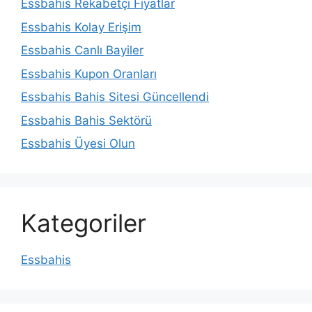
Essbahis Rekabetçi Fiyatlar
Essbahis Kolay Erişim
Essbahis Canlı Bayiler
Essbahis Kupon Oranları
Essbahis Bahis Sitesi Güncellendi
Essbahis Bahis Sektörü
Essbahis Üyesi Olun
Kategoriler
Essbahis