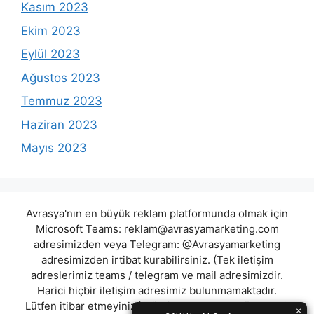
Kasım 2023
Ekim 2023
Eylül 2023
Ağustos 2023
Temmuz 2023
Haziran 2023
Mayıs 2023
Avrasya'nın en büyük reklam platformunda olmak için
Microsoft Teams:
reklam@avrasyamarketing.com
adresimizden veya Telegram: @Avrasyamarketing
adresimizden irtibat kurabilirsiniz. (Tek iletişim
adreslerimiz teams / telegram ve mail adresimizdir.
Harici hiçbir iletişim adresimiz bulunmamaktadır.
Lütfen itibar etmeyiniz.) Türkiye yasalarına göre 7258