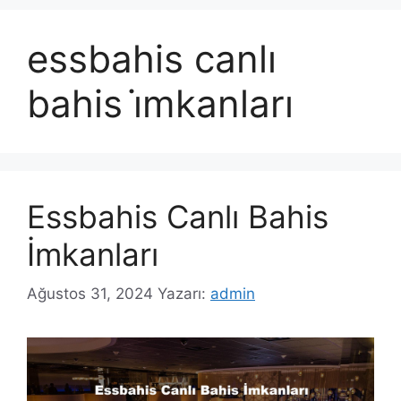
essbahis canlı
bahis i̇mkanları
Essbahis Canlı Bahis
İmkanları
Ağustos 31, 2024
Yazarı:
admin