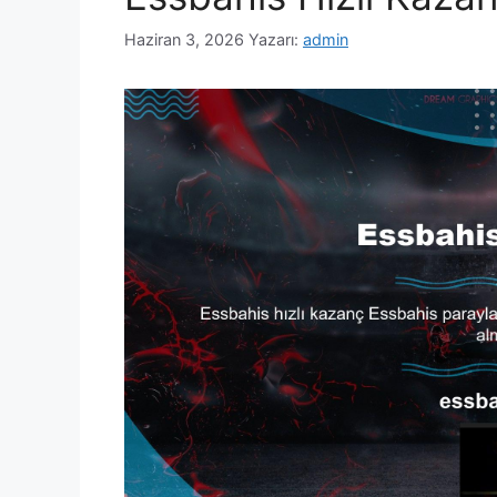
Haziran 3, 2026
Yazarı:
admin