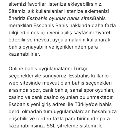
sitemizi favoriler listenize ekleyebilirsiniz.
Sitemizi sık kullanılanlar listenize eklemenizi
öneririz.
Essbahis oyunlar bahis sitesi
Bahis
meraklıları Essbahis Bahis hakkında daha fazla
bilgi edinmek için yeni açılış sayfasını ziyaret
edebilir ve mevcut uygulamalarını kullanarak
bahis oynayabilir ve içeriklerinden para
kazanabilirler.
Online bahis uygulamalarını Türkçe
seçenekleriyle sunuyoruz. Essbahis kullanıcı
web sitesinde mevcut olan bahis seçenekleri
arasında spor, canlı bahis, sanal spor oyunları,
casino ve canlı casino oyunları bulunmaktadır.
Essbahis yeni giriş adresi ile Türkiye’de bahis
derdi olmadan tüm uygulamalardan hesabınıza
erişebilir ve birden fazla para biriminde para
kazanabilirsiniz. SSL şifreleme sistemi ile