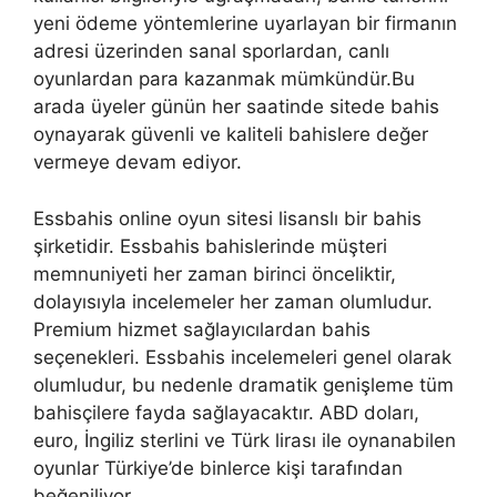
yeni ödeme yöntemlerine uyarlayan bir firmanın
adresi üzerinden sanal sporlardan, canlı
oyunlardan para kazanmak mümkündür.Bu
arada üyeler günün her saatinde sitede bahis
oynayarak güvenli ve kaliteli bahislere değer
vermeye devam ediyor.
Essbahis online oyun sitesi lisanslı bir bahis
şirketidir. Essbahis bahislerinde müşteri
memnuniyeti her zaman birinci önceliktir,
dolayısıyla incelemeler her zaman olumludur.
Premium hizmet sağlayıcılardan bahis
seçenekleri. Essbahis incelemeleri genel olarak
olumludur, bu nedenle dramatik genişleme tüm
bahisçilere fayda sağlayacaktır. ABD doları,
euro, İngiliz sterlini ve Türk lirası ile oynanabilen
oyunlar Türkiye’de binlerce kişi tarafından
beğeniliyor.