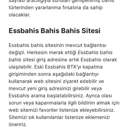
sayfası aracılığıyla sunulan genişletilmiş bahis
türlerinden yararlanma fırsatına da sahip
olacaklar.
Essbahis Bahis Bahis Sitesi
Essbahis bahis sitesinin mevcut bağlantısı
değişti. Herkesin merak ettiği
Essbahis bahis
bahis sitesi
giriş adresine artık Essbahis olarak
ulaşılabilir. Eski Essbahis BTK’yı kapatma
girişiminden sonra aşağıdaki bağlantıyı
kullanarak web sitesini ziyaret edebilir ve
mevcut yeni giriş adresinizi girebilir veya
Essbahis arama başlatabilirsiniz. Ayrıca olası
sorun veya kapanmalarla ilgili bildirim almak için
web sitemizi favoriler listenize ekleyebilirsiniz.
Sitemizi sık kullanılanlar listenize eklemenizi
öneririz.