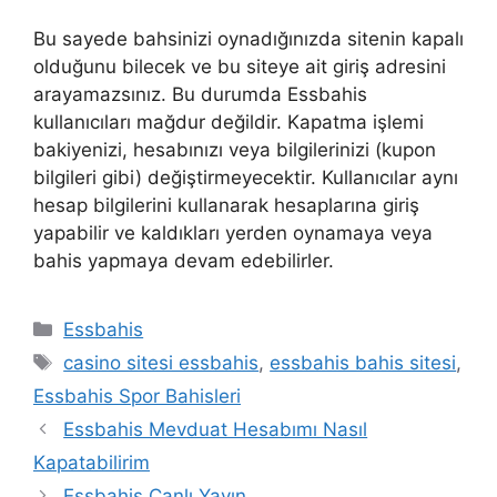
Bu sayede bahsinizi oynadığınızda sitenin kapalı
olduğunu bilecek ve bu siteye ait giriş adresini
arayamazsınız. Bu durumda Essbahis
kullanıcıları mağdur değildir. Kapatma işlemi
bakiyenizi, hesabınızı veya bilgilerinizi (kupon
bilgileri gibi) değiştirmeyecektir. Kullanıcılar aynı
hesap bilgilerini kullanarak hesaplarına giriş
yapabilir ve kaldıkları yerden oynamaya veya
bahis yapmaya devam edebilirler.
Kategoriler
Essbahis
Etiketler
casino sitesi essbahis
,
essbahis bahis sitesi
,
Essbahis Spor Bahisleri
Essbahis Mevduat Hesabımı Nasıl
Kapatabilirim
Essbahis Canlı Yayın