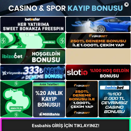
×
Essbahis GİRİŞ İÇİN TIKLAYINIZ!