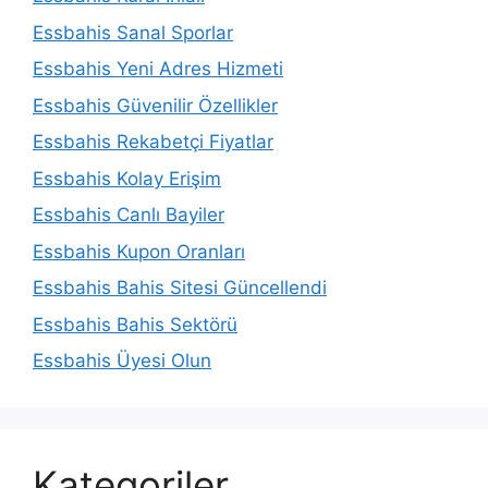
Essbahis Sanal Sporlar
Essbahis Yeni Adres Hizmeti
Essbahis Güvenilir Özellikler
Essbahis Rekabetçi Fiyatlar
Essbahis Kolay Erişim
Essbahis Canlı Bayiler
Essbahis Kupon Oranları
Essbahis Bahis Sitesi Güncellendi
Essbahis Bahis Sektörü
Essbahis Üyesi Olun
Kategoriler