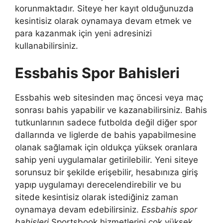
korunmaktadır. Siteye her kayıt olduğunuzda
kesintisiz olarak oynamaya devam etmek ve
para kazanmak için yeni adresinizi
kullanabilirsiniz.
Essbahis Spor Bahisleri
Essbahis web sitesinden maç öncesi veya maç
sonrası bahis yapabilir ve kazanabilirsiniz. Bahis
tutkunlarının sadece futbolda değil diğer spor
dallarında ve liglerde de bahis yapabilmesine
olanak sağlamak için oldukça yüksek oranlara
sahip yeni uygulamalar getirilebilir. Yeni siteye
sorunsuz bir şekilde erişebilir, hesabınıza giriş
yapıp uygulamayı derecelendirebilir ve bu
sitede kesintisiz olarak istediğiniz zaman
oynamaya devam edebilirsiniz.
Essbahis spor
bahisleri
Sportsbook hizmetlerini çok yüksek