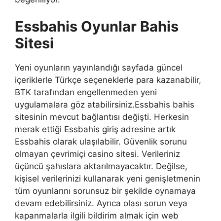
Essbahis Oyunlar Bahis
Sitesi
Yeni oyunların yayınlandığı sayfada güncel
içeriklerle Türkçe seçeneklerle para kazanabilir,
BTK tarafından engellenmeden yeni
uygulamalara göz atabilirsiniz.Essbahis bahis
sitesinin mevcut bağlantısı değişti. Herkesin
merak ettiği Essbahis giriş adresine artık
Essbahis olarak ulaşılabilir. Güvenlik sorunu
olmayan çevrimiçi casino sitesi. Verileriniz
üçüncü şahıslara aktarılmayacaktır. Değilse,
kişisel verilerinizi kullanarak yeni genişletmenin
tüm oyunlarını sorunsuz bir şekilde oynamaya
devam edebilirsiniz. Ayrıca olası sorun veya
kapanmalarla ilgili bildirim almak için web