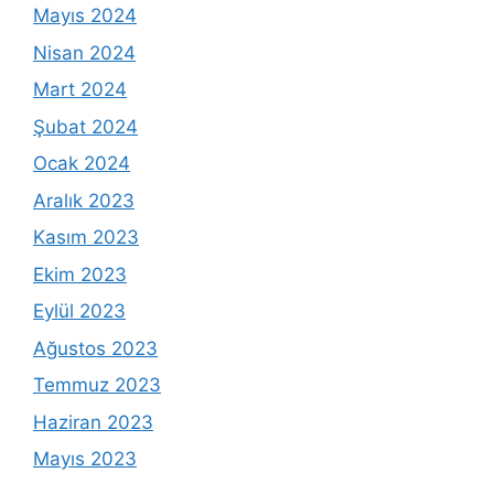
Mayıs 2024
Nisan 2024
Mart 2024
Şubat 2024
Ocak 2024
Aralık 2023
Kasım 2023
Ekim 2023
Eylül 2023
Ağustos 2023
Temmuz 2023
Haziran 2023
Mayıs 2023