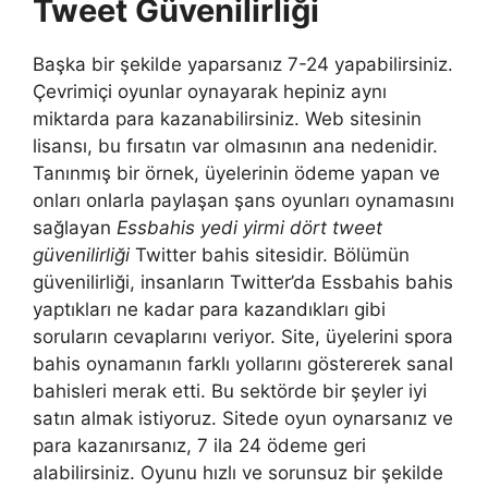
Tweet Güvenilirliği
Başka bir şekilde yaparsanız 7-24 yapabilirsiniz.
Çevrimiçi oyunlar oynayarak hepiniz aynı
miktarda para kazanabilirsiniz. Web sitesinin
lisansı, bu fırsatın var olmasının ana nedenidir.
Tanınmış bir örnek, üyelerinin ödeme yapan ve
onları onlarla paylaşan şans oyunları oynamasını
sağlayan
Essbahis yedi yirmi dört tweet
güvenilirliği
Twitter bahis sitesidir. Bölümün
güvenilirliği, insanların Twitter’da Essbahis bahis
yaptıkları ne kadar para kazandıkları gibi
soruların cevaplarını veriyor. Site, üyelerini spora
bahis oynamanın farklı yollarını göstererek sanal
bahisleri merak etti. Bu sektörde bir şeyler iyi
satın almak istiyoruz. Sitede oyun oynarsanız ve
para kazanırsanız, 7 ila 24 ödeme geri
alabilirsiniz. Oyunu hızlı ve sorunsuz bir şekilde