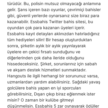
türüdür. Bu, polisin mutsuz olmayacağı anlamına
gelir. Şans içeren bazı oyunlar, çevrimiçi bahisler
gibi, güvenli yerlerde oynarsanız size biraz para
kazanabilir. Essbahis Twitter bahis sitesi, bu
oyundan çok para kazanan üyeleri içerir.
Essbahis kayıt detayları aklınızdan hatırladığınız
tüm hediyeleri silin! Bir hesap oluşturduktan
sonra, şirketin aylık bir aylık yayınlayarak
üyelere en çekici fırsatı sunduğunu ve
diğerlerinden çok daha ileride olduğunu
hissedeceksiniz. Şirket, sorunlarınız için sabah
ve akşam destek hizmetleri sunmaktadır.
Hangouts ile ilgili herhangi bir sorununuz varsa,
uzmanlardan yardım alabilirsiniz. Sağdaki yavaş
golcülere bahis yapan en iyi sporcuları
görebilirsiniz, Dışarı çıkıp biraz eğlenmek ister
misin? O zaman bir kulübe gitmeyi
düşünmelisin. Essbahis 5 zar oynayarak ödüller