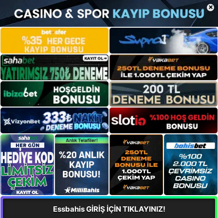
×
Essbahis GİRİŞ İÇİN TIKLAYINIZ!