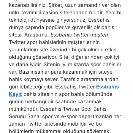
kazanabilirsiniz. Şirket, uzun zamandır var olan
ünlü çevrimiçi casino sitelerinden biridir. Yeni bir
teknoloji dünyasına giriyorsunuz, Essbahis
dünya çapında popüler ve güvenilir bir bahis
sitesi. Araştırma,
Essbahis twitter müşteri
Twitter spor bahislerinin müşterilerinin
yorumlarının site üzerinde birçok olumlu etkisi
olduğunu gösteriyor. Site, diğerlerinden çok iyi
ve daha iyidir. Sitenin iyi miktarda spor bahisleri
var. Bazı insanlar para kazanmak için siteye
bahis koymayı sever. Tarafsız araştırmalardan
görülebileceği gibi, Essbahis Twitter
Essbahis
Kayıt
bahis sitesinin spor bahis bölümünde
günün herhangi bir saatinde kazanmak
mümkündür. Essbahis Twitter Spor Bahis
Sorunu Sanal spor ve e-spor departmanları her
zaman Twitter sitesinde mobildir ve bu
bölümlerin mükemmel olduğunu söylemek