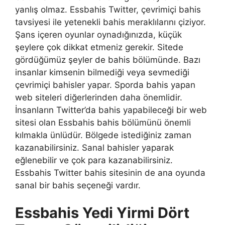
yanlış olmaz. Essbahis Twitter, çevrimiçi bahis
tavsiyesi ile yetenekli bahis meraklılarını çiziyor.
Şans içeren oyunlar oynadığınızda, küçük
şeylere çok dikkat etmeniz gerekir. Sitede
gördüğümüz şeyler de bahis bölümünde. Bazı
insanlar kimsenin bilmediği veya sevmediği
çevrimiçi bahisler yapar. Sporda bahis yapan
web siteleri diğerlerinden daha önemlidir.
İnsanların Twitter’da bahis yapabileceği bir web
sitesi olan Essbahis bahis bölümünü önemli
kılmakla ünlüdür. Bölgede istediğiniz zaman
kazanabilirsiniz. Sanal bahisler yaparak
eğlenebilir ve çok para kazanabilirsiniz.
Essbahis Twitter bahis sitesinin de ana oyunda
sanal bir bahis seçeneği vardır.
Essbahis Yedi Yirmi Dört