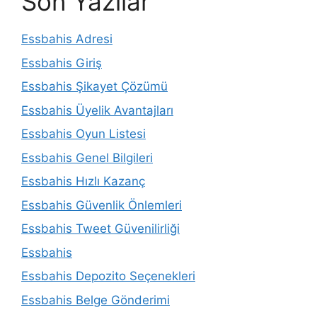
Son Yazılar
Essbahis Adresi
Essbahis Giriş
Essbahis Şikayet Çözümü
Essbahis Üyelik Avantajları
Essbahis Oyun Listesi
Essbahis Genel Bilgileri
Essbahis Hızlı Kazanç
Essbahis Güvenlik Önlemleri
Essbahis Tweet Güvenilirliği
Essbahis
Essbahis Depozito Seçenekleri
Essbahis Belge Gönderimi