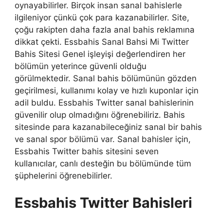
oynayabilirler. Birçok insan sanal bahislerle
ilgileniyor çünkü çok para kazanabilirler. Site,
çoğu rakipten daha fazla anal bahis reklamına
dikkat çekti. Essbahis Sanal Bahsi Mi Twitter
Bahis Sitesi Genel işleyişi değerlendiren her
bölümün yeterince güvenli olduğu
görülmektedir. Sanal bahis bölümünün gözden
geçirilmesi, kullanımı kolay ve hızlı kuponlar için
adil buldu. Essbahis Twitter sanal bahislerinin
güvenilir olup olmadığını öğrenebiliriz. Bahis
sitesinde para kazanabileceğiniz sanal bir bahis
ve sanal spor bölümü var. Sanal bahisler için,
Essbahis Twitter bahis sitesini seven
kullanıcılar, canlı desteğin bu bölümünde tüm
şüphelerini öğrenebilirler.
Essbahis Twitter Bahisleri