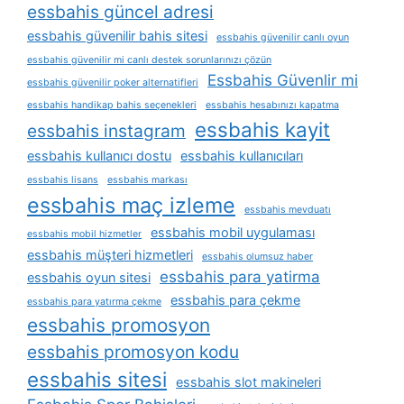
essbahis güncel adresi
essbahis güvenilir bahis sitesi
essbahis güvenilir canlı oyun
essbahis güvenilir mi canlı destek sorunlarınızı çözün
Essbahis Güvenlir mi
essbahis güvenilir poker alternatifleri
essbahis handikap bahis seçenekleri
essbahis hesabınızı kapatma
essbahis kayit
essbahis instagram
essbahis kullanıcı dostu
essbahis kullanıcıları
essbahis lisans
essbahis markası
essbahis maç izleme
essbahis mevduatı
essbahis mobil uygulaması
essbahis mobil hizmetler
essbahis müşteri hizmetleri
essbahis olumsuz haber
essbahis para yatirma
essbahis oyun sitesi
essbahis para çekme
essbahis para yatırma çekme
essbahis promosyon
essbahis promosyon kodu
essbahis sitesi
essbahis slot makineleri