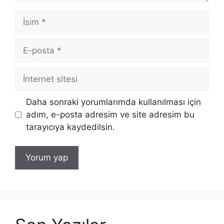
İsim
E-
posta
İnternet
sitesi
Daha sonraki yorumlarımda kullanılması için
adım, e-posta adresim ve site adresim bu
tarayıcıya kaydedilsin.