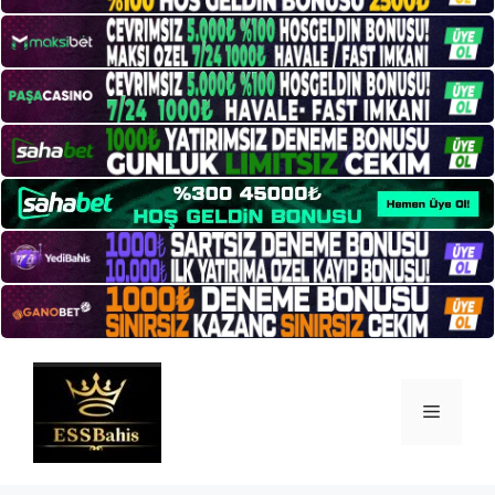
İçeriğe
atla
Menü