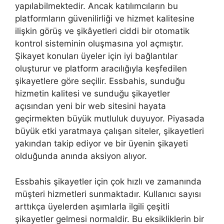
yapılabilmektedir. Ancak katılımcıların bu
platformların güvenilirliği ve hizmet kalitesine
ilişkin görüş ve şikâyetleri ciddi bir otomatik
kontrol sisteminin oluşmasına yol açmıştır.
Şikayet konuları üyeler için iyi bağlantılar
oluşturur ve platform aracılığıyla keşfedilen
şikayetlere göre seçilir. Essbahis, sunduğu
hizmetin kalitesi ve sunduğu şikayetler
açısından yeni bir web sitesini hayata
geçirmekten büyük mutluluk duyuyor. Piyasada
büyük etki yaratmaya çalışan siteler, şikayetleri
yakından takip ediyor ve bir üyenin şikayeti
olduğunda anında aksiyon alıyor.
Essbahis şikayetler için çok hızlı ve zamanında
müşteri hizmetleri sunmaktadır. Kullanıcı sayısı
arttıkça üyelerden aşımlarla ilgili çeşitli
şikayetler gelmesi normaldir. Bu eksikliklerin bir