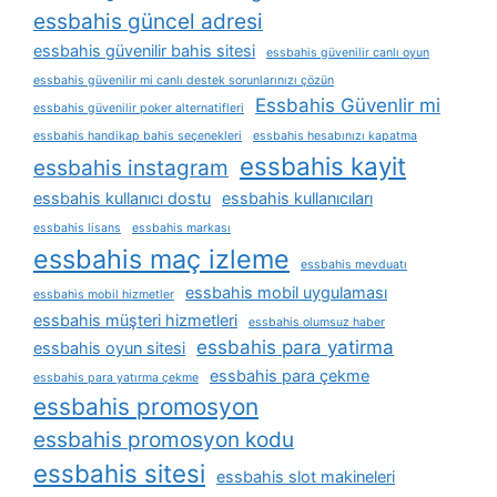
essbahis güncel adresi
essbahis güvenilir bahis sitesi
essbahis güvenilir canlı oyun
essbahis güvenilir mi canlı destek sorunlarınızı çözün
Essbahis Güvenlir mi
essbahis güvenilir poker alternatifleri
essbahis handikap bahis seçenekleri
essbahis hesabınızı kapatma
essbahis kayit
essbahis instagram
essbahis kullanıcı dostu
essbahis kullanıcıları
essbahis lisans
essbahis markası
essbahis maç izleme
essbahis mevduatı
essbahis mobil uygulaması
essbahis mobil hizmetler
essbahis müşteri hizmetleri
essbahis olumsuz haber
essbahis para yatirma
essbahis oyun sitesi
essbahis para çekme
essbahis para yatırma çekme
essbahis promosyon
essbahis promosyon kodu
essbahis sitesi
essbahis slot makineleri