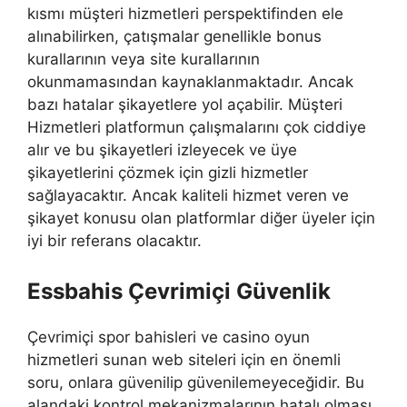
kısmı müşteri hizmetleri perspektifinden ele
alınabilirken, çatışmalar genellikle bonus
kurallarının veya site kurallarının
okunmamasından kaynaklanmaktadır. Ancak
bazı hatalar şikayetlere yol açabilir. Müşteri
Hizmetleri platformun çalışmalarını çok ciddiye
alır ve bu şikayetleri izleyecek ve üye
şikayetlerini çözmek için gizli hizmetler
sağlayacaktır. Ancak kaliteli hizmet veren ve
şikayet konusu olan platformlar diğer üyeler için
iyi bir referans olacaktır.
Essbahis Çevrimiçi Güvenlik
Çevrimiçi spor bahisleri ve casino oyun
hizmetleri sunan web siteleri için en önemli
soru, onlara güvenilip güvenilemeyeceğidir. Bu
alandaki kontrol mekanizmalarının hatalı olması