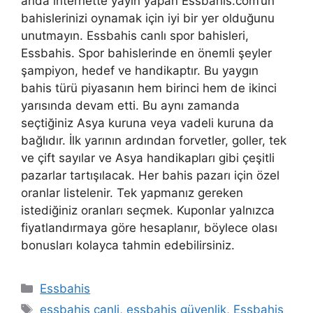
anda internette yayın yapan Essbahis.com’un
bahislerinizi oynamak için iyi bir yer olduğunu
unutmayın. Essbahis canlı spor bahisleri,
Essbahis. Spor bahislerinde en önemli şeyler
şampiyon, hedef ve handikaptır. Bu yaygın
bahis türü piyasanın hem birinci hem de ikinci
yarısında devam etti. Bu aynı zamanda
seçtiğiniz Asya kuruna veya vadeli kuruna da
bağlıdır. İlk yarının ardından forvetler, goller, tek
ve çift sayılar ve Asya handikapları gibi çeşitli
pazarlar tartışılacak. Her bahis pazarı için özel
oranlar listelenir. Tek yapmanız gereken
istediğiniz oranları seçmek. Kuponlar yalnızca
fiyatlandırmaya göre hesaplanır, böylece olası
bonusları kolayca tahmin edebilirsiniz.
Kategoriler
Essbahis
Etiketler
essbahis canli
,
essbahis güvenlik
,
Essbahis