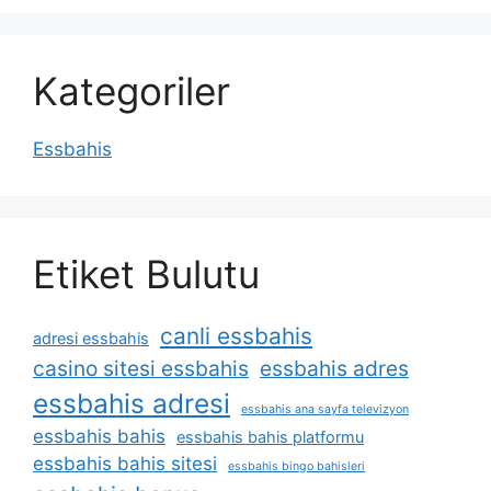
Kategoriler
Essbahis
Etiket Bulutu
canli essbahis
adresi essbahis
casino sitesi essbahis
essbahis adres
essbahis adresi
essbahis ana sayfa televizyon
essbahis bahis
essbahis bahis platformu
essbahis bahis sitesi
essbahis bingo bahisleri