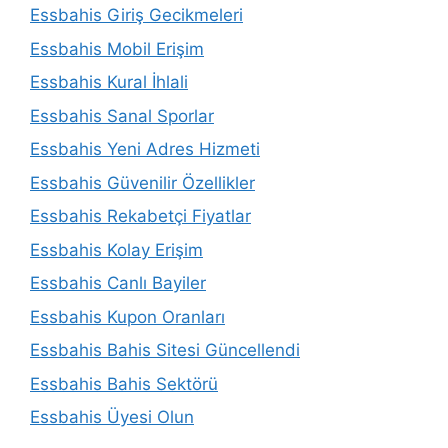
Essbahis Giriş Gecikmeleri
Essbahis Mobil Erişim
Essbahis Kural İhlali
Essbahis Sanal Sporlar
Essbahis Yeni Adres Hizmeti
Essbahis Güvenilir Özellikler
Essbahis Rekabetçi Fiyatlar
Essbahis Kolay Erişim
Essbahis Canlı Bayiler
Essbahis Kupon Oranları
Essbahis Bahis Sitesi Güncellendi
Essbahis Bahis Sektörü
Essbahis Üyesi Olun