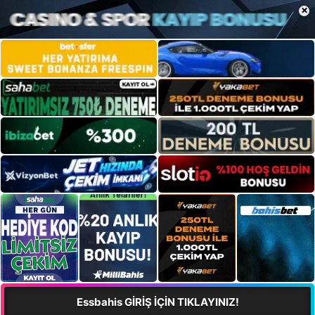
×
Essbahis GİRİŞ İÇİN TIKLAYINIZ!