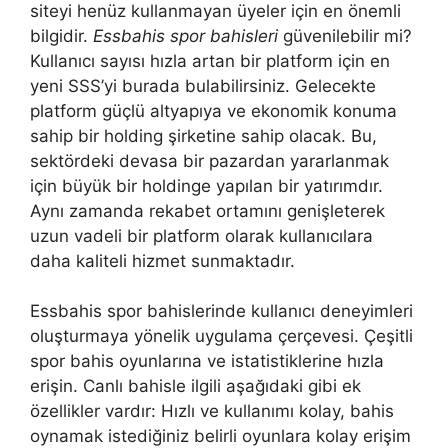
siteyi henüz kullanmayan üyeler için en önemli
bilgidir.
Essbahis spor bahisleri
güvenilebilir mi?
Kullanıcı sayısı hızla artan bir platform için en
yeni SSS’yi burada bulabilirsiniz. Gelecekte
platform güçlü altyapıya ve ekonomik konuma
sahip bir holding şirketine sahip olacak. Bu,
sektördeki devasa bir pazardan yararlanmak
için büyük bir holdinge yapılan bir yatırımdır.
Aynı zamanda rekabet ortamını genişleterek
uzun vadeli bir platform olarak kullanıcılara
daha kaliteli hizmet sunmaktadır.
Essbahis spor bahislerinde kullanıcı deneyimleri
oluşturmaya yönelik uygulama çerçevesi. Çeşitli
spor bahis oyunlarına ve istatistiklerine hızla
erişin. Canlı bahisle ilgili aşağıdaki gibi ek
özellikler vardır: Hızlı ve kullanımı kolay, bahis
oynamak istediğiniz belirli oyunlara kolay erişim