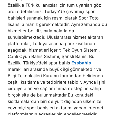
özellikle Türk kullanıcılar için tüm uyarıları göz
ardı edebilirsiniz. Türkiye’de çevrimiçi spor
bahisleri sunmak için resmi olarak Spor Toto
lisansı almanız gerekmektedir. Aynı zamanda bu
hizmetler belirli sınırlamalarla da
sunulabilmektedir. Uluslararası hizmet aktaran
platformlar, Türk yasalarına göre kısıtlanan
aşağıdaki hizmetleri içerir: Tek Oyun Sistemi,
Canlı Oyun Bahis Sistemi, Şanslı Bahis. Bu
özellik, Türkiye’deki spor bahis
Essbahis
meraklıları arasında büyük ilgi görmektedir ve
Bilgi Teknolojileri Kurumu tarafından belirlenen
çeşitli kısıtlama ve tedbirlere tabidir. Ayrıca işini
ciddiye alan ve sağlam firma desteğine sahip
birçok site de bulunmaktadır.Bu konudaki
kısıtlamalardan biri de yurt dışından ülkemize
çevrimiçi spor bahisleri aktarımı yapan internet
platformlarının adreslerinin engellenmesidir.