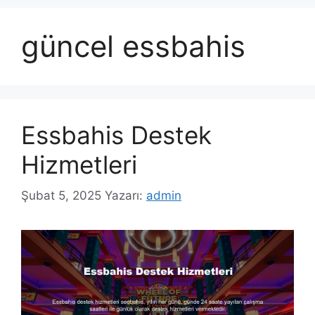
güncel essbahis
Essbahis Destek
Hizmetleri
Şubat 5, 2025
Yazarı:
admin