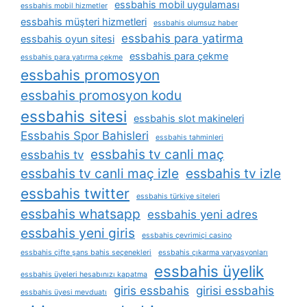
essbahis mobil uygulaması
essbahis mobil hizmetler
essbahis müşteri hizmetleri
essbahis olumsuz haber
essbahis para yatirma
essbahis oyun sitesi
essbahis para çekme
essbahis para yatırma çekme
essbahis promosyon
essbahis promosyon kodu
essbahis sitesi
essbahis slot makineleri
Essbahis Spor Bahisleri
essbahis tahminleri
essbahis tv canli maç
essbahis tv
essbahis tv canli maç izle
essbahis tv izle
essbahis twitter
essbahis türkiye siteleri
essbahis whatsapp
essbahis yeni adres
essbahis yeni giris
essbahis çevrimiçi casino
essbahis çifte şans bahis seçenekleri
essbahis çıkarma varyasyonları
essbahis üyelik
essbahis üyeleri hesabınızı kapatma
giris essbahis
girisi essbahis
essbahis üyesi mevduatı