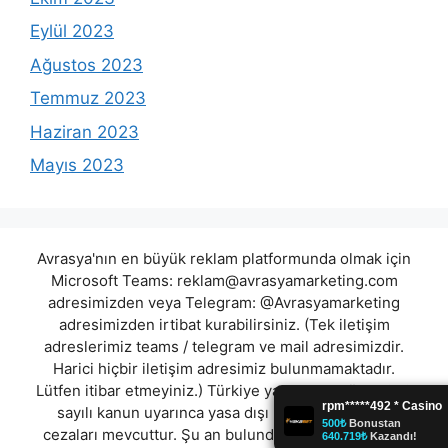
Eylül 2023
Ağustos 2023
Temmuz 2023
Haziran 2023
Mayıs 2023
Avrasya'nın en büyük reklam platformunda olmak için
Microsoft Teams:
reklam@avrasyamarketing.com
adresimizden veya Telegram: @Avrasyamarketing
adresimizden irtibat kurabilirsiniz. (Tek iletişim
adreslerimiz teams / telegram ve mail adresimizdir.
Harici hiçbir iletişim adresimiz bulunmamaktadır.
Lütfen itibar etmeyiniz.) Türkiye yasalarına göre 7258
sayılı kanun uyarınca yasa dışı bahis oynamanın
cezaları mevcuttur. Şu an bulunduğunuz site hiç bir