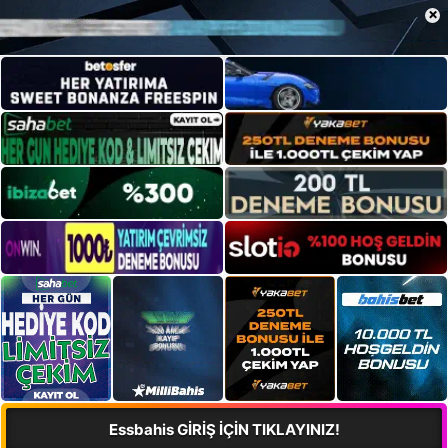
×
Essbahis GİRİŞ İÇİN TIKLAYINIZ!