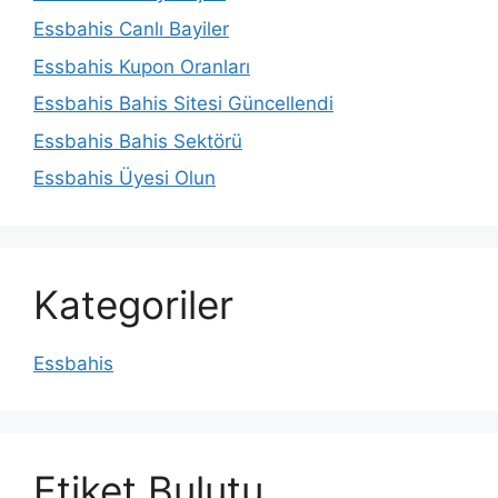
Essbahis Canlı Bayiler
Essbahis Kupon Oranları
Essbahis Bahis Sitesi Güncellendi
Essbahis Bahis Sektörü
Essbahis Üyesi Olun
Kategoriler
Essbahis
Etiket Bulutu