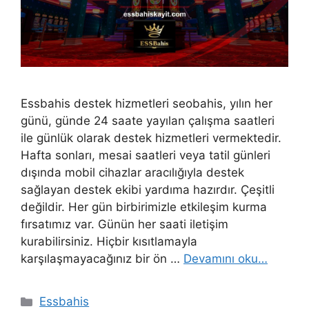
Essbahis destek hizmetleri seobahis, yılın her
günü, günde 24 saate yayılan çalışma saatleri
ile günlük olarak destek hizmetleri vermektedir.
Hafta sonları, mesai saatleri veya tatil günleri
dışında mobil cihazlar aracılığıyla destek
sağlayan destek ekibi yardıma hazırdır. Çeşitli
değildir. Her gün birbirimizle etkileşim kurma
fırsatımız var. Günün her saati iletişim
kurabilirsiniz. Hiçbir kısıtlamayla
karşılaşmayacağınız bir ön …
Devamını oku…
Kategoriler
Essbahis