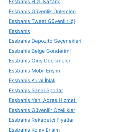
Essbahis Hızlı Kazanç
Essbahis Güvenlik Önlemleri
Essbahis Tweet Güvenilirliği
Essbahis
Essbahis Depozito Seçenekleri
Essbahis Belge Gönderimi
Essbahis Giriş Gecikmeleri
Essbahis Mobil Erişim
Essbahis Kural İhlali
Essbahis Sanal Sporlar
Essbahis Yeni Adres Hizmeti
Essbahis Güvenilir Özellikler
Essbahis Rekabetçi Fiyatlar
Essbahis Kolay Erişim