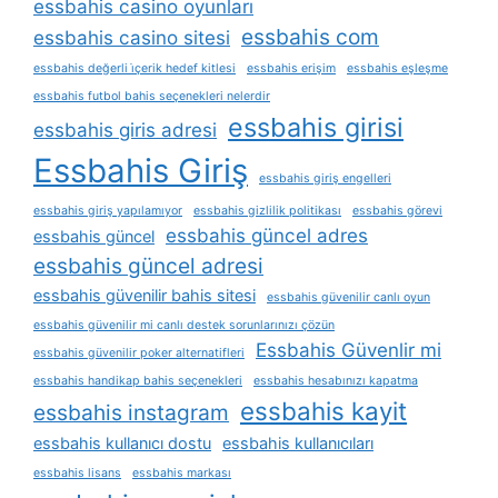
essbahis casino oyunları
essbahis com
essbahis casino sitesi
essbahis değerli i̇çerik hedef kitlesi
essbahis erişim
essbahis eşleşme
essbahis futbol bahis seçenekleri nelerdir
essbahis girisi
essbahis giris adresi
Essbahis Giriş
essbahis giriş engelleri
essbahis giriş yapılamıyor
essbahis gizlilik politikası
essbahis görevi
essbahis güncel adres
essbahis güncel
essbahis güncel adresi
essbahis güvenilir bahis sitesi
essbahis güvenilir canlı oyun
essbahis güvenilir mi canlı destek sorunlarınızı çözün
Essbahis Güvenlir mi
essbahis güvenilir poker alternatifleri
essbahis handikap bahis seçenekleri
essbahis hesabınızı kapatma
essbahis kayit
essbahis instagram
essbahis kullanıcı dostu
essbahis kullanıcıları
essbahis lisans
essbahis markası