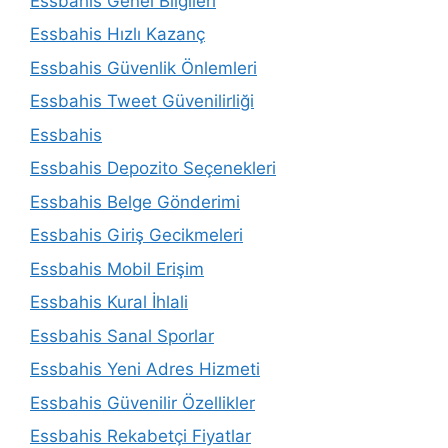
Essbahis Genel Bilgileri
Essbahis Hızlı Kazanç
Essbahis Güvenlik Önlemleri
Essbahis Tweet Güvenilirliği
Essbahis
Essbahis Depozito Seçenekleri
Essbahis Belge Gönderimi
Essbahis Giriş Gecikmeleri
Essbahis Mobil Erişim
Essbahis Kural İhlali
Essbahis Sanal Sporlar
Essbahis Yeni Adres Hizmeti
Essbahis Güvenilir Özellikler
Essbahis Rekabetçi Fiyatlar