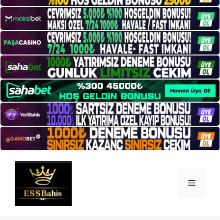
İçeriğe
atla
Menü