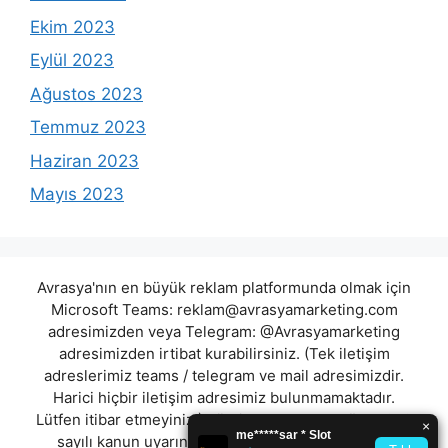
Ekim 2023
Eylül 2023
Ağustos 2023
Temmuz 2023
Haziran 2023
Mayıs 2023
Avrasya'nın en büyük reklam platformunda olmak için
Microsoft Teams:
reklam@avrasyamarketing.com
adresimizden veya Telegram: @Avrasyamarketing
adresimizden irtibat kurabilirsiniz. (Tek iletişim
adreslerimiz teams / telegram ve mail adresimizdir.
Harici hiçbir iletişim adresimiz bulunmamaktadır.
Lütfen itibar etmeyiniz.) Türkiye yasalarına göre 7258
sayılı kanun uyarınca yasa dışı bahis oynamanın