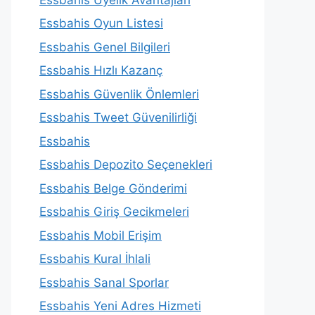
Essbahis Oyun Listesi
Essbahis Genel Bilgileri
Essbahis Hızlı Kazanç
Essbahis Güvenlik Önlemleri
Essbahis Tweet Güvenilirliği
Essbahis
Essbahis Depozito Seçenekleri
Essbahis Belge Gönderimi
Essbahis Giriş Gecikmeleri
Essbahis Mobil Erişim
Essbahis Kural İhlali
Essbahis Sanal Sporlar
Essbahis Yeni Adres Hizmeti