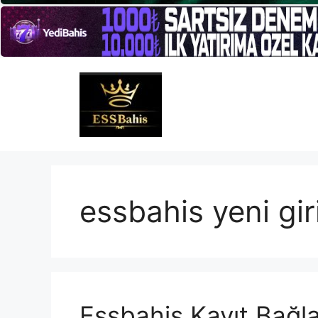
İçeriğe
atla
essbahis yeni giri
Essbahis Kayıt Bağla