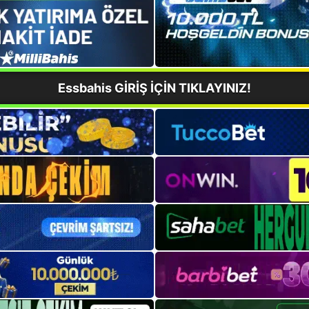
Essbahis GİRİŞ İÇİN TIKLAYINIZ!