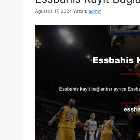
Ağustos 17, 2024
Yazarı:
admin