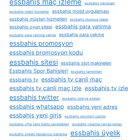
essbahis maç izleme
essbahis mevduatı
essbahis mobil uygulaması
essbahis mobil hizmetler
essbahis müşteri hizmetleri
essbahis olumsuz haber
essbahis para yatirma
essbahis oyun sitesi
essbahis para çekme
essbahis para yatırma çekme
essbahis promosyon
essbahis promosyon kodu
essbahis sitesi
essbahis slot makineleri
Essbahis Spor Bahisleri
essbahis tahminleri
essbahis tv canli maç
essbahis tv
essbahis tv canli maç izle
essbahis tv izle
essbahis twitter
essbahis türkiye siteleri
essbahis whatsapp
essbahis yeni adres
essbahis yeni giris
essbahis çevrimiçi casino
essbahis çifte şans bahis seçenekleri
essbahis çıkarma varyasyonları
essbahis üyelik
essbahis üyeleri hesabınızı kapatma