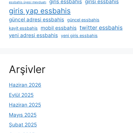
giris essbahis
girisi essbahis
essbahis üyesi mevduatı
giris yap essbahis
güncel adresi essbahis
güncel essbahis
twitter essbahis
mobil essbahis
kayit essbahis
yeni adresi essbahis
yeni giris essbahis
Arşivler
Haziran 2026
Eylül 2025
Haziran 2025
Mayıs 2025
Şubat 2025