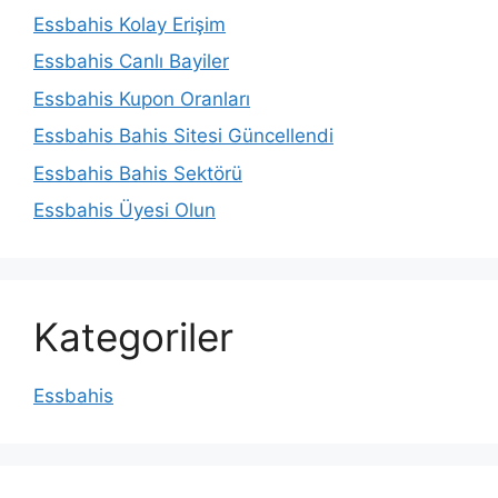
Essbahis Kolay Erişim
Essbahis Canlı Bayiler
Essbahis Kupon Oranları
Essbahis Bahis Sitesi Güncellendi
Essbahis Bahis Sektörü
Essbahis Üyesi Olun
Kategoriler
Essbahis