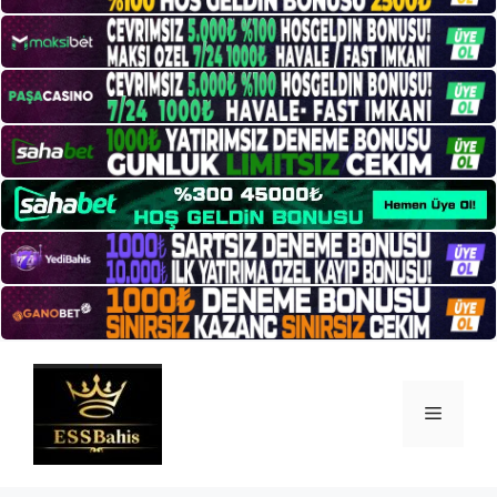
İçeriğe
atla
Menü