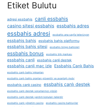
Etiket Bulutu
canli essbahis
adresi essbahis
casino sitesi essbahis
essbahis adres
essbahis adresi
essbahis ana sayfa televizyon
essbahis bahis
essbahis bahis platformu
essbahis bahis sitesi
essbahis bingo bahisleri
essbahis bonus
essbahis btk markası
essbahis canli
essbahis canli destek
essbahis canli maç izle
Essbahis Canlı Bahis
essbahis canlı bahis i̇mkanları
essbahis canlı bahis oranları güvenilir ve avantajlı mıdır
essbahis canlı destek
essbahis canlı casino
essbahis canlı destek sorunlarınızı çözün
essbahis canlı destek yardım konuları nelerdir
essbahis canlı yönetim casino
essbahis casino bahisçiler