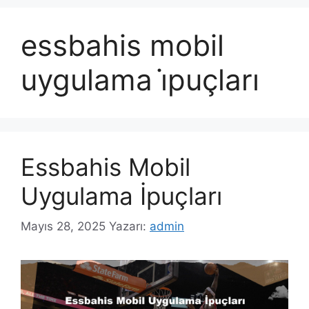
essbahis mobil
uygulama i̇puçları
Essbahis Mobil
Uygulama İpuçları
Mayıs 28, 2025
Yazarı:
admin