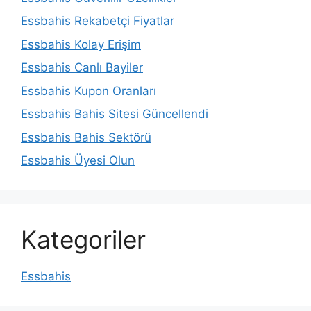
Essbahis Rekabetçi Fiyatlar
Essbahis Kolay Erişim
Essbahis Canlı Bayiler
Essbahis Kupon Oranları
Essbahis Bahis Sitesi Güncellendi
Essbahis Bahis Sektörü
Essbahis Üyesi Olun
Kategoriler
Essbahis