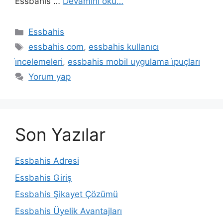
Essbahis …
Devamını oku…
Kategoriler
Essbahis
Etiketler
essbahis com
,
essbahis kullanıcı
i̇ncelemeleri
,
essbahis mobil uygulama i̇puçları
Yorum yap
Son Yazılar
Essbahis Adresi
Essbahis Giriş
Essbahis Şikayet Çözümü
Essbahis Üyelik Avantajları