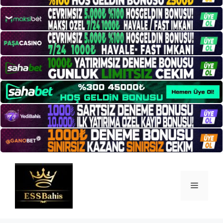
İçeriğe
atla
Menü