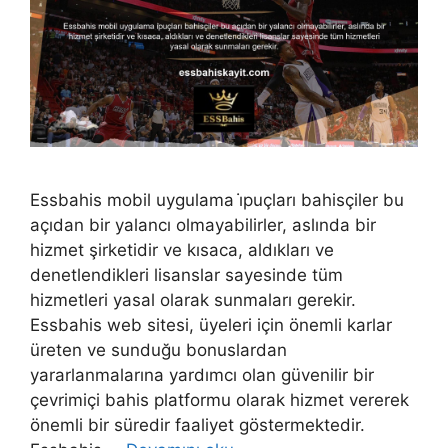
Essbahis mobil uygulama i̇puçları bahisçiler bu
açıdan bir yalancı olmayabilirler, aslında bir
hizmet şirketidir ve kısaca, aldıkları ve
denetlendikleri lisanslar sayesinde tüm
hizmetleri yasal olarak sunmaları gerekir.
Essbahis web sitesi, üyeleri için önemli karlar
üreten ve sunduğu bonuslardan
yararlanmalarına yardımcı olan güvenilir bir
çevrimiçi bahis platformu olarak hizmet vererek
önemli bir süredir faaliyet göstermektedir.