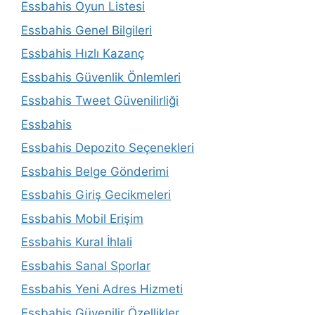
Essbahis Oyun Listesi
Essbahis Genel Bilgileri
Essbahis Hızlı Kazanç
Essbahis Güvenlik Önlemleri
Essbahis Tweet Güvenilirliği
Essbahis
Essbahis Depozito Seçenekleri
Essbahis Belge Gönderimi
Essbahis Giriş Gecikmeleri
Essbahis Mobil Erişim
Essbahis Kural İhlali
Essbahis Sanal Sporlar
Essbahis Yeni Adres Hizmeti
Essbahis Güvenilir Özellikler