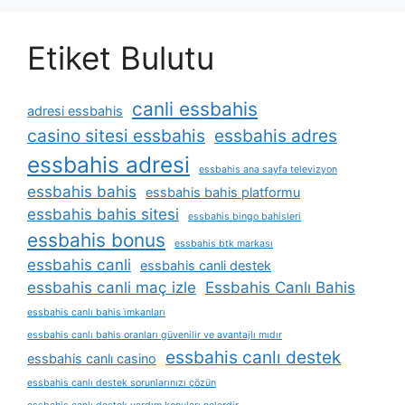
Etiket Bulutu
canli essbahis
adresi essbahis
casino sitesi essbahis
essbahis adres
essbahis adresi
essbahis ana sayfa televizyon
essbahis bahis
essbahis bahis platformu
essbahis bahis sitesi
essbahis bingo bahisleri
essbahis bonus
essbahis btk markası
essbahis canli
essbahis canli destek
essbahis canli maç izle
Essbahis Canlı Bahis
essbahis canlı bahis i̇mkanları
essbahis canlı bahis oranları güvenilir ve avantajlı mıdır
essbahis canlı destek
essbahis canlı casino
essbahis canlı destek sorunlarınızı çözün