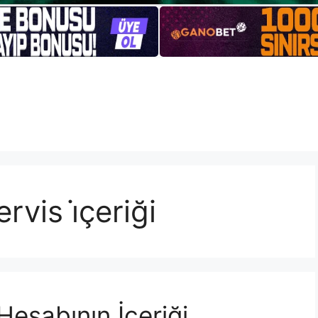
vis i̇çeriği
Hesabının İçeriği