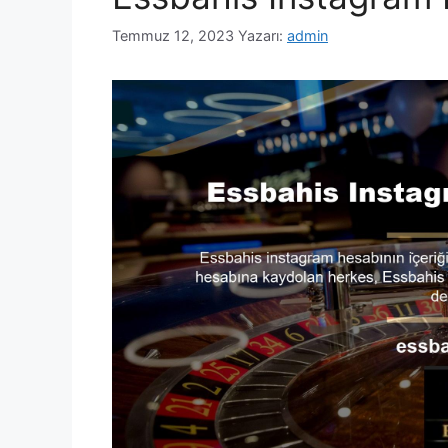
Temmuz 12, 2023
Yazarı:
admin