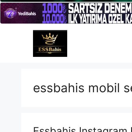
İçeriğe
atla
essbahis mobil ser
Essbahis Instagram 