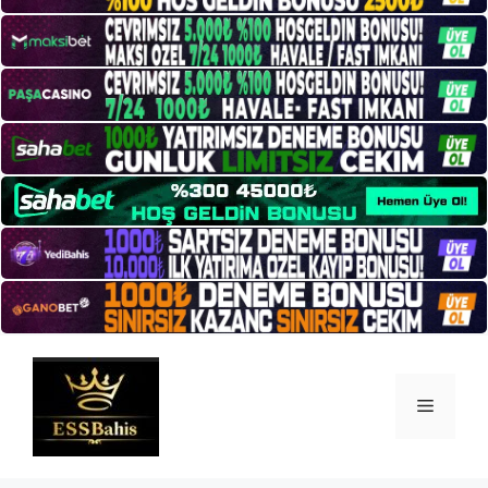
İçeriğe
atla
Menü