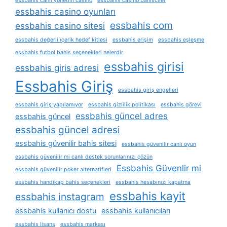
essbahis canlı yönetim casino
essbahis casino bahisçiler
essbahis casino oyunları
essbahis com
essbahis casino sitesi
essbahis değerli i̇çerik hedef kitlesi
essbahis erişim
essbahis eşleşme
essbahis futbol bahis seçenekleri nelerdir
essbahis girisi
essbahis giris adresi
Essbahis Giriş
essbahis giriş engelleri
essbahis giriş yapılamıyor
essbahis gizlilik politikası
essbahis görevi
essbahis güncel adres
essbahis güncel
essbahis güncel adresi
essbahis güvenilir bahis sitesi
essbahis güvenilir canlı oyun
essbahis güvenilir mi canlı destek sorunlarınızı çözün
Essbahis Güvenlir mi
essbahis güvenilir poker alternatifleri
essbahis handikap bahis seçenekleri
essbahis hesabınızı kapatma
essbahis kayit
essbahis instagram
essbahis kullanıcı dostu
essbahis kullanıcıları
essbahis lisans
essbahis markası