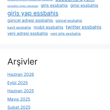
giris essbahis
girisi essbahis
essbahis üyesi mevduatı
giris yap essbahis
güncel adresi essbahis
güncel essbahis
twitter essbahis
mobil essbahis
kayit essbahis
yeni adresi essbahis
yeni giris essbahis
Arşivler
Haziran 2026
Eylül 2025
Haziran 2025
Mayıs 2025
Şubat 2025