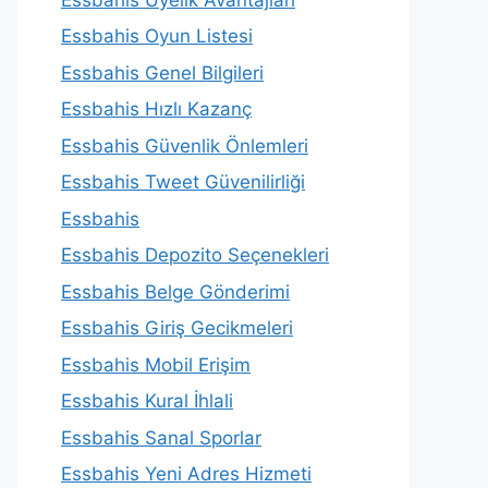
Essbahis Oyun Listesi
Essbahis Genel Bilgileri
Essbahis Hızlı Kazanç
Essbahis Güvenlik Önlemleri
Essbahis Tweet Güvenilirliği
Essbahis
Essbahis Depozito Seçenekleri
Essbahis Belge Gönderimi
Essbahis Giriş Gecikmeleri
Essbahis Mobil Erişim
Essbahis Kural İhlali
Essbahis Sanal Sporlar
Essbahis Yeni Adres Hizmeti