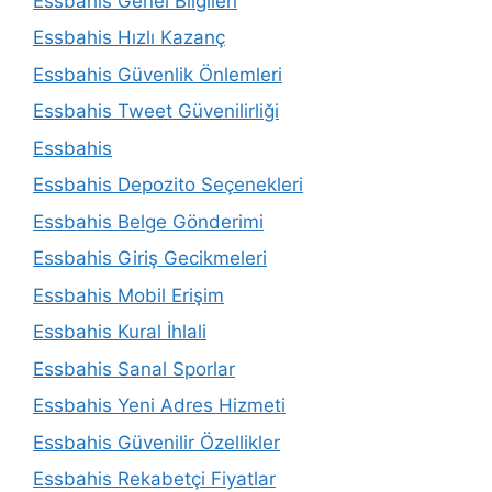
Essbahis Genel Bilgileri
Essbahis Hızlı Kazanç
Essbahis Güvenlik Önlemleri
Essbahis Tweet Güvenilirliği
Essbahis
Essbahis Depozito Seçenekleri
Essbahis Belge Gönderimi
Essbahis Giriş Gecikmeleri
Essbahis Mobil Erişim
Essbahis Kural İhlali
Essbahis Sanal Sporlar
Essbahis Yeni Adres Hizmeti
Essbahis Güvenilir Özellikler
Essbahis Rekabetçi Fiyatlar