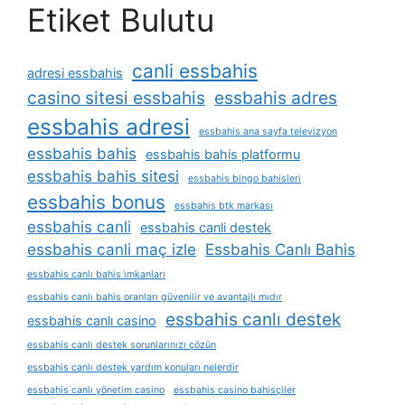
Etiket Bulutu
canli essbahis
adresi essbahis
casino sitesi essbahis
essbahis adres
essbahis adresi
essbahis ana sayfa televizyon
essbahis bahis
essbahis bahis platformu
essbahis bahis sitesi
essbahis bingo bahisleri
essbahis bonus
essbahis btk markası
essbahis canli
essbahis canli destek
essbahis canli maç izle
Essbahis Canlı Bahis
essbahis canlı bahis i̇mkanları
essbahis canlı bahis oranları güvenilir ve avantajlı mıdır
essbahis canlı destek
essbahis canlı casino
essbahis canlı destek sorunlarınızı çözün
essbahis canlı destek yardım konuları nelerdir
essbahis canlı yönetim casino
essbahis casino bahisçiler