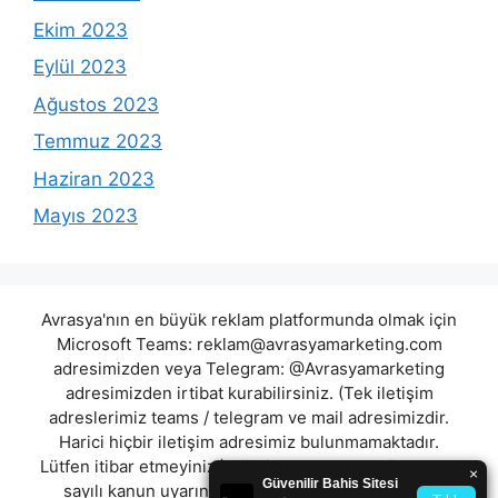
Ekim 2023
Eylül 2023
Ağustos 2023
Temmuz 2023
Haziran 2023
Mayıs 2023
Avrasya'nın en büyük reklam platformunda olmak için
Microsoft Teams:
reklam@avrasyamarketing.com
adresimizden veya Telegram: @Avrasyamarketing
adresimizden irtibat kurabilirsiniz. (Tek iletişim
adreslerimiz teams / telegram ve mail adresimizdir.
Harici hiçbir iletişim adresimiz bulunmamaktadır.
Lütfen itibar etmeyiniz.) Türkiye yasalarına göre 7258
sayılı kanun uyarınca yasa dışı bahis oynamanın