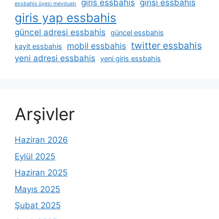
giris essbahis
girisi essbahis
essbahis üyesi mevduatı
giris yap essbahis
güncel adresi essbahis
güncel essbahis
twitter essbahis
mobil essbahis
kayit essbahis
yeni adresi essbahis
yeni giris essbahis
Arşivler
Haziran 2026
Eylül 2025
Haziran 2025
Mayıs 2025
Şubat 2025