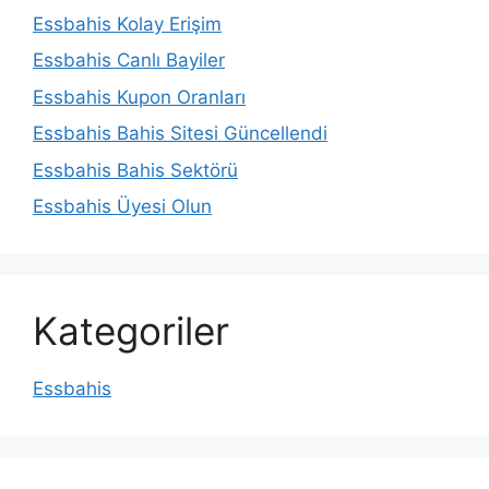
Essbahis Kolay Erişim
Essbahis Canlı Bayiler
Essbahis Kupon Oranları
Essbahis Bahis Sitesi Güncellendi
Essbahis Bahis Sektörü
Essbahis Üyesi Olun
Kategoriler
Essbahis