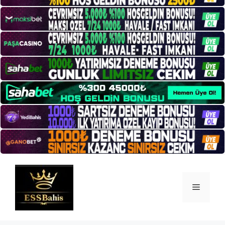
İçeriğe
atla
Menü