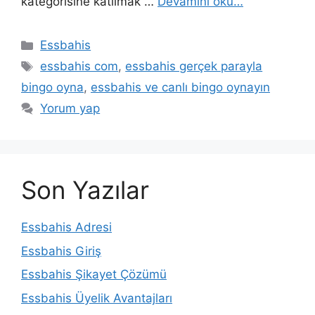
kategorisine katılmak …
Devamını oku…
Kategoriler
Essbahis
Etiketler
essbahis com
,
essbahis gerçek parayla
bingo oyna
,
essbahis ve canlı bingo oynayın
Yorum yap
Son Yazılar
Essbahis Adresi
Essbahis Giriş
Essbahis Şikayet Çözümü
Essbahis Üyelik Avantajları