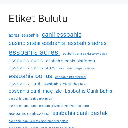
Etiket Bulutu
canli essbahis
adresi essbahis
casino sitesi essbahis
essbahis adres
essbahis adresi
essbahis ana sayfa televizyon
essbahis bahis
essbahis bahis platformu
essbahis bahis sitesi
essbahis bingo bahisleri
essbahis bonus
essbahis btk markası
essbahis canli
essbahis canli destek
essbahis canli maç izle
Essbahis Canlı Bahis
essbahis canlı bahis i̇mkanları
essbahis canlı bahis oranları güvenilir ve avantajlı mıdır
essbahis canlı destek
essbahis canlı casino
essbahis canlı destek sorunlarınızı çözün