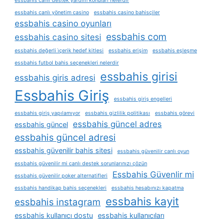
essbahis canlı destek yardım konuları nelerdir
essbahis canlı yönetim casino
essbahis casino bahisçiler
essbahis casino oyunları
essbahis com
essbahis casino sitesi
essbahis değerli i̇çerik hedef kitlesi
essbahis erişim
essbahis eşleşme
essbahis futbol bahis seçenekleri nelerdir
essbahis girisi
essbahis giris adresi
Essbahis Giriş
essbahis giriş engelleri
essbahis giriş yapılamıyor
essbahis gizlilik politikası
essbahis görevi
essbahis güncel adres
essbahis güncel
essbahis güncel adresi
essbahis güvenilir bahis sitesi
essbahis güvenilir canlı oyun
essbahis güvenilir mi canlı destek sorunlarınızı çözün
Essbahis Güvenlir mi
essbahis güvenilir poker alternatifleri
essbahis handikap bahis seçenekleri
essbahis hesabınızı kapatma
essbahis kayit
essbahis instagram
essbahis kullanıcı dostu
essbahis kullanıcıları