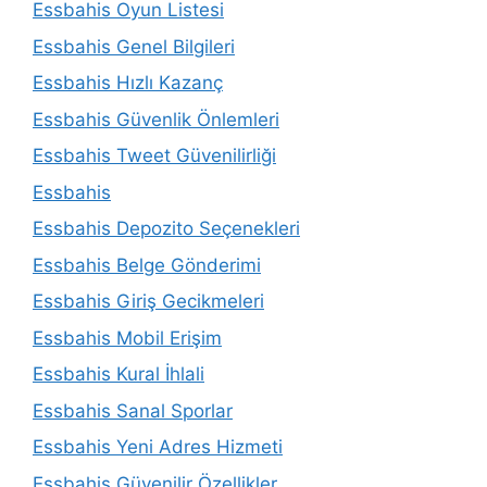
Essbahis Oyun Listesi
Essbahis Genel Bilgileri
Essbahis Hızlı Kazanç
Essbahis Güvenlik Önlemleri
Essbahis Tweet Güvenilirliği
Essbahis
Essbahis Depozito Seçenekleri
Essbahis Belge Gönderimi
Essbahis Giriş Gecikmeleri
Essbahis Mobil Erişim
Essbahis Kural İhlali
Essbahis Sanal Sporlar
Essbahis Yeni Adres Hizmeti
Essbahis Güvenilir Özellikler