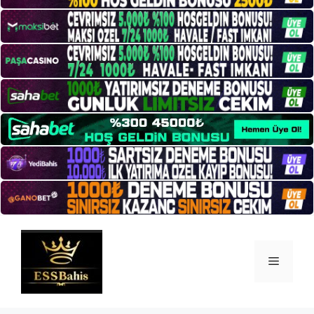
İçeriğe
atla
Menü