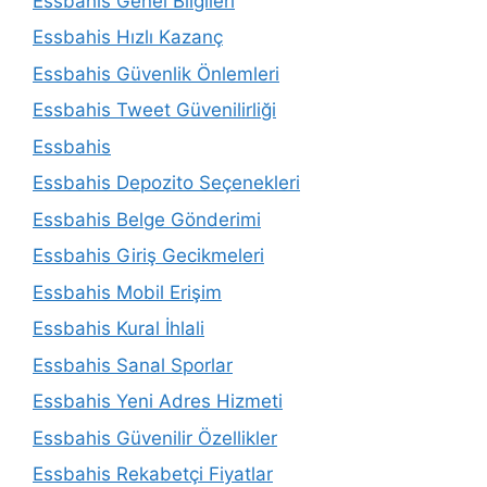
Essbahis Genel Bilgileri
Essbahis Hızlı Kazanç
Essbahis Güvenlik Önlemleri
Essbahis Tweet Güvenilirliği
Essbahis
Essbahis Depozito Seçenekleri
Essbahis Belge Gönderimi
Essbahis Giriş Gecikmeleri
Essbahis Mobil Erişim
Essbahis Kural İhlali
Essbahis Sanal Sporlar
Essbahis Yeni Adres Hizmeti
Essbahis Güvenilir Özellikler
Essbahis Rekabetçi Fiyatlar