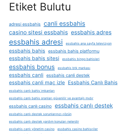
Etiket Bulutu
canli essbahis
adresi essbahis
casino sitesi essbahis
essbahis adres
essbahis adresi
essbahis ana sayfa televizyon
essbahis bahis
essbahis bahis platformu
essbahis bahis sitesi
essbahis bingo bahisleri
essbahis bonus
essbahis btk markası
essbahis canli
essbahis canli destek
essbahis canli maç izle
Essbahis Canlı Bahis
essbahis canlı bahis i̇mkanları
essbahis canlı bahis oranları güvenilir ve avantajlı mıdır
essbahis canlı destek
essbahis canlı casino
essbahis canlı destek sorunlarınızı çözün
essbahis canlı destek yardım konuları nelerdir
essbahis canlı yönetim casino
essbahis casino bahisçiler