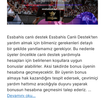
Essbahis canlı destek Essbahis Canlı Destek’ten
yardım almak için bilmeniz gerekenleri detaylı
bir şekilde yanıtlamamız gerekiyor. Bu nedenle
üyeler öncelikle canlı destek yardımıyla
hesapları için belirlenen koşullara uygun
bonuslar alabilirler. Aksi takdirde bonus üyenin
hesabına geçmeyecektir. Bir üyenin bonus
almaya hak kazandığını tespit edersek, çevrimiçi
yardım hattımız aracılığıyla duyuru yaparak
bonusun hesabına geçmesini talep ederiz. …
Devamını oku…