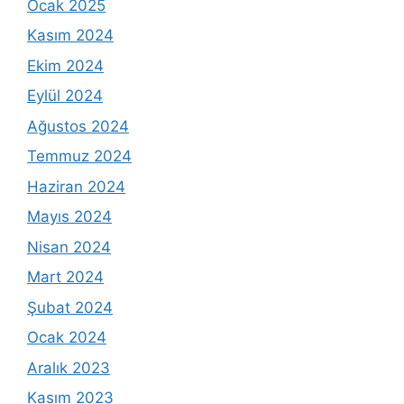
Ocak 2025
Kasım 2024
Ekim 2024
Eylül 2024
Ağustos 2024
Temmuz 2024
Haziran 2024
Mayıs 2024
Nisan 2024
Mart 2024
Şubat 2024
Ocak 2024
Aralık 2023
Kasım 2023