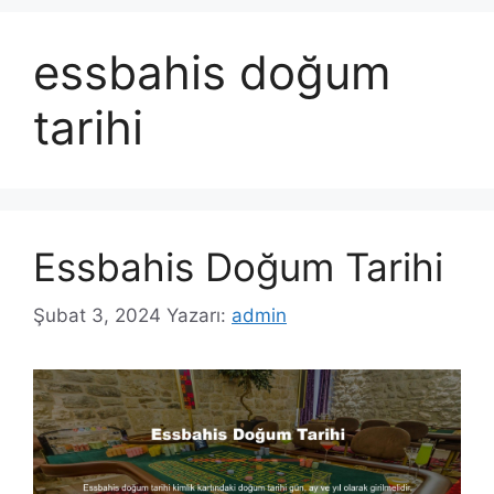
essbahis doğum
tarihi
Essbahis Doğum Tarihi
Şubat 3, 2024
Yazarı:
admin