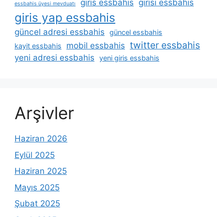
giris essbahis
girisi essbahis
essbahis üyesi mevduatı
giris yap essbahis
güncel adresi essbahis
güncel essbahis
twitter essbahis
mobil essbahis
kayit essbahis
yeni adresi essbahis
yeni giris essbahis
Arşivler
Haziran 2026
Eylül 2025
Haziran 2025
Mayıs 2025
Şubat 2025