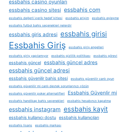
essbahis casino oyunları
essbahis com
essbahis casino sitesi
essbahis değerli i̇çerik hedef kitlesi
essbahis erişim
essbahis eşleşme
essbahis futbol bahis seçenekleri nelerdir
essbahis girisi
essbahis giris adresi
Essbahis Giriş
essbahis giriş engelleri
essbahis giriş yapılamıyor
essbahis gizlilik politikası
essbahis görevi
essbahis güncel adres
essbahis güncel
essbahis güncel adresi
essbahis güvenilir bahis sitesi
essbahis güvenilir canlı oyun
essbahis güvenilir mi canlı destek sorunlarınızı çözün
Essbahis Güvenlir mi
essbahis güvenilir poker alternatifleri
essbahis handikap bahis seçenekleri
essbahis hesabınızı kapatma
essbahis kayit
essbahis instagram
essbahis kullanıcı dostu
essbahis kullanıcıları
essbahis lisans
essbahis markası