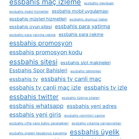
essbahis maç izleme
essbahis mevduatı
essbahis mobil uygulaması
essbahis mobil hizmetler
essbahis müşteri hizmetleri
essbahis olumsuz haber
essbahis para yatirma
essbahis oyun sitesi
essbahis para çekme
essbahis para yatırma çekme
essbahis promosyon
essbahis promosyon kodu
essbahis sitesi
essbahis slot makineleri
Essbahis Spor Bahisleri
essbahis tahminleri
essbahis tv canli maç
essbahis tv
essbahis tv canli maç izle
essbahis tv izle
essbahis twitter
essbahis türkiye siteleri
essbahis whatsapp
essbahis yeni adres
essbahis yeni giris
essbahis çevrimiçi casino
essbahis çifte şans bahis seçenekleri
essbahis çıkarma varyasyonları
essbahis üyelik
essbahis üyeleri hesabınızı kapatma