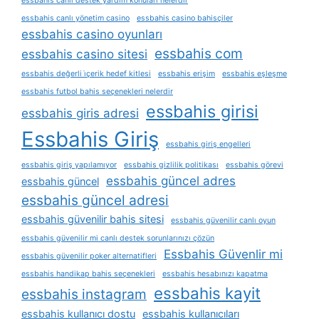
essbahis canlı destek yardım konuları nelerdir
essbahis canlı yönetim casino
essbahis casino bahisçiler
essbahis casino oyunları
essbahis com
essbahis casino sitesi
essbahis değerli i̇çerik hedef kitlesi
essbahis erişim
essbahis eşleşme
essbahis futbol bahis seçenekleri nelerdir
essbahis girisi
essbahis giris adresi
Essbahis Giriş
essbahis giriş engelleri
essbahis giriş yapılamıyor
essbahis gizlilik politikası
essbahis görevi
essbahis güncel adres
essbahis güncel
essbahis güncel adresi
essbahis güvenilir bahis sitesi
essbahis güvenilir canlı oyun
essbahis güvenilir mi canlı destek sorunlarınızı çözün
Essbahis Güvenlir mi
essbahis güvenilir poker alternatifleri
essbahis handikap bahis seçenekleri
essbahis hesabınızı kapatma
essbahis kayit
essbahis instagram
essbahis kullanıcı dostu
essbahis kullanıcıları