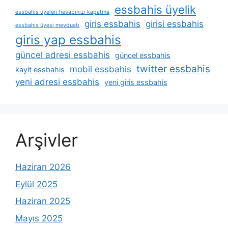
essbahis üyelik
essbahis üyeleri hesabınızı kapatma
giris essbahis
girisi essbahis
essbahis üyesi mevduatı
giris yap essbahis
güncel adresi essbahis
güncel essbahis
twitter essbahis
mobil essbahis
kayit essbahis
yeni adresi essbahis
yeni giris essbahis
Arşivler
Haziran 2026
Eylül 2025
Haziran 2025
Mayıs 2025