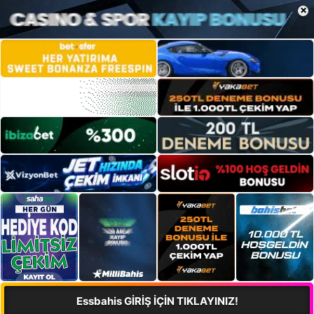
×
Essbahis GİRİŞ İÇİN TIKLAYINIZ!