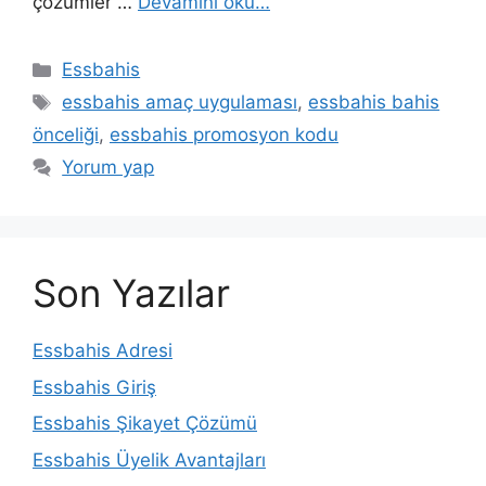
çözümler …
Devamını oku…
Kategoriler
Essbahis
Etiketler
essbahis amaç uygulaması
,
essbahis bahis
önceliği
,
essbahis promosyon kodu
Yorum yap
Son Yazılar
Essbahis Adresi
Essbahis Giriş
Essbahis Şikayet Çözümü
Essbahis Üyelik Avantajları