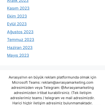
Aralık 2023
Kasım 2023
Ekim 2023
Eylül 2023
Ağustos 2023
Temmuz 2023
Haziran 2023
Mayıs 2023
Avrasya'nın en büyük reklam platformunda olmak için
Microsoft Teams:
reklam@avrasyamarketing.com
adresimizden veya Telegram: @Avrasyamarketing
adresimizden irtibat kurabilirsiniz. (Tek iletişim
adreslerimiz teams / telegram ve mail adresimizdir.
Harici hiçbir iletişim adresimiz bulunmamaktadır.