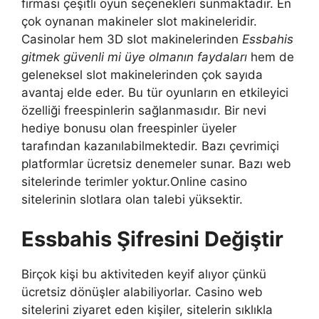
firması çeşitli oyun seçenekleri sunmaktadır. En
çok oynanan makineler slot makineleridir.
Casinolar hem 3D slot makinelerinden
Essbahis
gitmek güvenli mi üye olmanın faydaları
hem de
geleneksel slot makinelerinden çok sayıda
avantaj elde eder. Bu tür oyunların en etkileyici
özelliği freespinlerin sağlanmasıdır. Bir nevi
hediye bonusu olan freespinler üyeler
tarafından kazanılabilmektedir. Bazı çevrimiçi
platformlar ücretsiz denemeler sunar. Bazı web
sitelerinde terimler yoktur.Online casino
sitelerinin slotlara olan talebi yüksektir.
Essbahis Şifresini Değiştir
Birçok kişi bu aktiviteden keyif alıyor çünkü
ücretsiz dönüşler alabiliyorlar. Casino web
sitelerini ziyaret eden kişiler, sitelerin sıklıkla