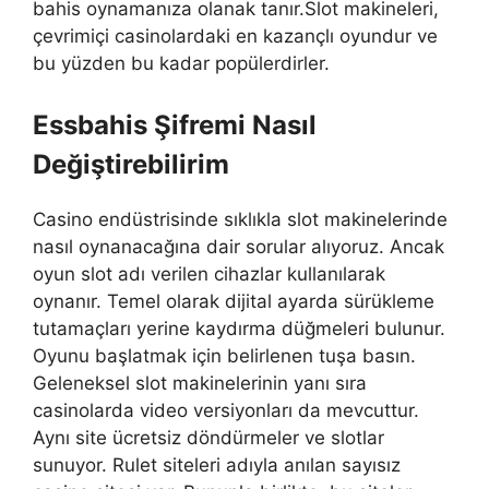
bahis oynamanıza olanak tanır.Slot makineleri,
çevrimiçi casinolardaki en kazançlı oyundur ve
bu yüzden bu kadar popülerdirler.
Essbahis Şifremi Nasıl
Değiştirebilirim
Casino endüstrisinde sıklıkla slot makinelerinde
nasıl oynanacağına dair sorular alıyoruz. Ancak
oyun slot adı verilen cihazlar kullanılarak
oynanır. Temel olarak dijital ayarda sürükleme
tutamaçları yerine kaydırma düğmeleri bulunur.
Oyunu başlatmak için belirlenen tuşa basın.
Geleneksel slot makinelerinin yanı sıra
casinolarda video versiyonları da mevcuttur.
Aynı site ücretsiz döndürmeler ve slotlar
sunuyor. Rulet siteleri adıyla anılan sayısız