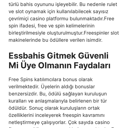
türlü bahis oyununu işleyebilir. Bu nedenle rulet
ve slot oynamak için kullanılabilecek sayısız
çevrimiçi casino platformu bulunmaktadır.Free
spin ifadesi, free ve spin kelimelerinin
birleştirilmesiyle oluşturulmuştur.Freespinler slot
makinelerinde bu ödüllere verilen isimdir.
Essbahis Gitmek Güvenli
Mi Üye Olmanın Faydaları
Free Spins katılımcılara bonus olarak
verilmektedir. Üyelerin aldığı bonuslar
benzersizdir. Bu, ödülü sağlayan kuruluşun
kuralları ve anlaşmalarıyla belirlenen bir tür
ödüldür. Sonuç olarak kuruluşların ortak
özelliklerini inceleyerek freespin kavramını
netleştirmeye çalışıyorlar. Çok sayıda casino