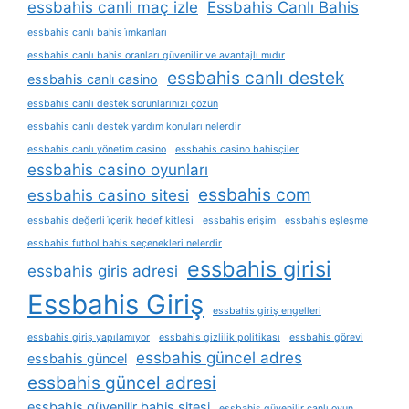
essbahis canli maç izle
Essbahis Canlı Bahis
essbahis canlı bahis i̇mkanları
essbahis canlı bahis oranları güvenilir ve avantajlı mıdır
essbahis canlı destek
essbahis canlı casino
essbahis canlı destek sorunlarınızı çözün
essbahis canlı destek yardım konuları nelerdir
essbahis canlı yönetim casino
essbahis casino bahisçiler
essbahis casino oyunları
essbahis com
essbahis casino sitesi
essbahis değerli i̇çerik hedef kitlesi
essbahis erişim
essbahis eşleşme
essbahis futbol bahis seçenekleri nelerdir
essbahis girisi
essbahis giris adresi
Essbahis Giriş
essbahis giriş engelleri
essbahis giriş yapılamıyor
essbahis gizlilik politikası
essbahis görevi
essbahis güncel adres
essbahis güncel
essbahis güncel adresi
essbahis güvenilir bahis sitesi
essbahis güvenilir canlı oyun