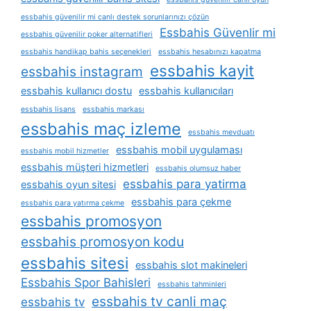
essbahis güvenilir mi canlı destek sorunlarınızı çözün
Essbahis Güvenlir mi
essbahis güvenilir poker alternatifleri
essbahis handikap bahis seçenekleri
essbahis hesabınızı kapatma
essbahis kayit
essbahis instagram
essbahis kullanıcı dostu
essbahis kullanıcıları
essbahis lisans
essbahis markası
essbahis maç izleme
essbahis mevduatı
essbahis mobil uygulaması
essbahis mobil hizmetler
essbahis müşteri hizmetleri
essbahis olumsuz haber
essbahis para yatirma
essbahis oyun sitesi
essbahis para çekme
essbahis para yatırma çekme
essbahis promosyon
essbahis promosyon kodu
essbahis sitesi
essbahis slot makineleri
Essbahis Spor Bahisleri
essbahis tahminleri
essbahis tv canli maç
essbahis tv