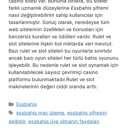
casino sitesi var. Bununla birlikte, bu siteler
farklı uzmanlık düzeylerine
Essbahis şifremi
nasıl değiştirebilirim
sahip kullanıcılar için
tasarlanmıştır. Sonuç olarak, neredeyse tüm
web sitelerinin özellikleri ve bonusları için
benzersiz kuralları ve ödülleri vardır. Rulet ve
slot sitelerine ilişkin bol miktarda veri mevcut.
Bazı rulet ve slot siteleri bu oyunlarla sınırlıdır
ancak bazı oyun siteleri her türlü bahis oyununu
işleyebilir. Bu nedenle rulet ve slot oynamak için
kullanılabilecek sayısız çevrimiçi casino
platformu bulunmaktadır.Rulet ve slot
makinelerinin değeri ciddi oranda arttı.
Kategoriler
Essbahis
Etiketler
essbahis maç izleme
,
essbahis şifresini
değiştir
,
essbahis üye olmanın faydaları