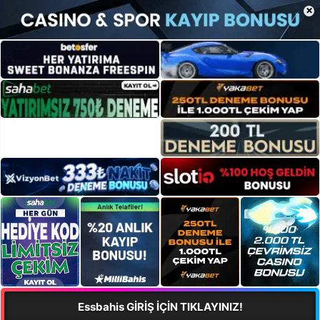
×
Essbahis GİRİŞ İÇİN TIKLAYINIZ!