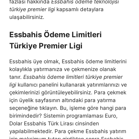
fazlası hakkında
Essbahis ödeme teknolojisi
türkiye premier ligi
kapsamlı detaylara
ulaşabilirsiniz.
Essbahis Ödeme Limitleri
Türkiye Premier Ligi
Essbahis üye olmak, Essbahis ödeme limitlerini
kolaylıkla yatırmanıza ve çekmenize olanak
tanır.
Essbahis ödeme limitleri türkiye premier
ligi
kullanıcı panelini kullanarak yatırımlarınızı ve
çekimlerinizi görüntüleyebilirsiniz. Para çekmek
için üyelik sayfasının altındaki para yatırma
seçeneğine tıklayın. Bu, işleme göre hangi para
birimindedir? Sistemin programlaması Euro,
Dolar Essbahis Türk Lirası cinsinden
yapılabilmektedir. Para çekme Essbahis yatırım
için maksimum tutarı girdikten sonra Essbahis