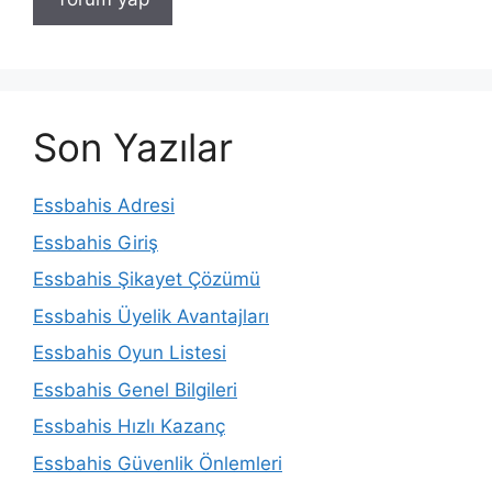
Son Yazılar
Essbahis Adresi
Essbahis Giriş
Essbahis Şikayet Çözümü
Essbahis Üyelik Avantajları
Essbahis Oyun Listesi
Essbahis Genel Bilgileri
Essbahis Hızlı Kazanç
Essbahis Güvenlik Önlemleri