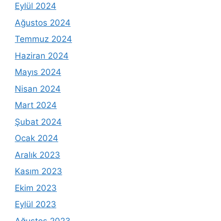
Eylül 2024
Ağustos 2024
Temmuz 2024
Haziran 2024
Mayıs 2024
Nisan 2024
Mart 2024
Şubat 2024
Ocak 2024
Aralık 2023
Kasım 2023
Ekim 2023
Eylül 2023
Ağustos 2023