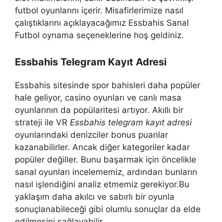
futbol oyunlarını içerir. Misafirlerimize nasıl
çalıştıklarını açıklayacağımız Essbahis Sanal
Futbol oynama seçeneklerine hoş geldiniz.
Essbahis Telegram Kayıt Adresi
Essbahis sitesinde spor bahisleri daha popüler
hale geliyor, casino oyunları ve canlı masa
oyunlarının da popülaritesi artıyor. Akıllı bir
strateji ile VR
Essbahis telegram kayıt adresi
oyunlarındaki denizciler bonus puanlar
kazanabilirler. Ancak diğer kategoriler kadar
popüler değiller. Bunu başarmak için öncelikle
sanal oyunları incelememiz, ardından bunların
nasıl işlendiğini analiz etmemiz gerekiyor.Bu
yaklaşım daha akılcı ve sabırlı bir oyunla
sonuçlanabileceği gibi olumlu sonuçlar da elde
edilmesini sağlayabilir.