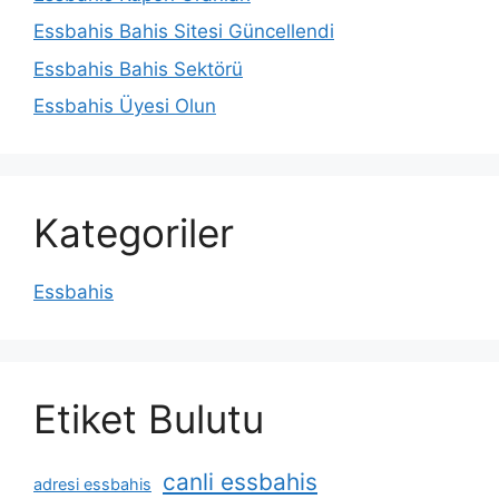
Essbahis Bahis Sitesi Güncellendi
Essbahis Bahis Sektörü
Essbahis Üyesi Olun
Kategoriler
Essbahis
Etiket Bulutu
canli essbahis
adresi essbahis