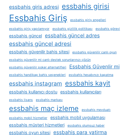
essbahis girisi
essbahis giris adresi
Essbahis Giriş
essbahis giriş engelleri
essbahis giriş yapılamıyor
essbahis gizlilik politikası
essbahis görevi
essbahis güncel adres
essbahis güncel
essbahis güncel adresi
essbahis güvenilir bahis sitesi
essbahis güvenilir canlı oyun
essbahis güvenilir mi canlı destek sorunlarınızı çözün
Essbahis Güvenlir mi
essbahis güvenilir poker alternatifleri
essbahis handikap bahis seçenekleri
essbahis hesabınızı kapatma
essbahis kayit
essbahis instagram
essbahis kullanıcı dostu
essbahis kullanıcıları
essbahis lisans
essbahis markası
essbahis maç izleme
essbahis mevduatı
essbahis mobil uygulaması
essbahis mobil hizmetler
essbahis müşteri hizmetleri
essbahis olumsuz haber
essbahis para yatirma
essbahis oyun sitesi