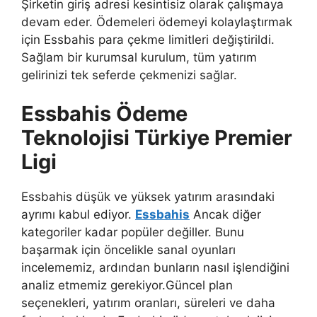
Şirketin giriş adresi kesintisiz olarak çalışmaya
devam eder. Ödemeleri ödemeyi kolaylaştırmak
için Essbahis para çekme limitleri değiştirildi.
Sağlam bir kurumsal kurulum, tüm yatırım
gelirinizi tek seferde çekmenizi sağlar.
Essbahis Ödeme
Teknolojisi Türkiye Premier
Ligi
Essbahis düşük ve yüksek yatırım arasındaki
ayrımı kabul ediyor.
Essbahis
Ancak diğer
kategoriler kadar popüler değiller. Bunu
başarmak için öncelikle sanal oyunları
incelememiz, ardından bunların nasıl işlendiğini
analiz etmemiz gerekiyor.Güncel plan
seçenekleri, yatırım oranları, süreleri ve daha