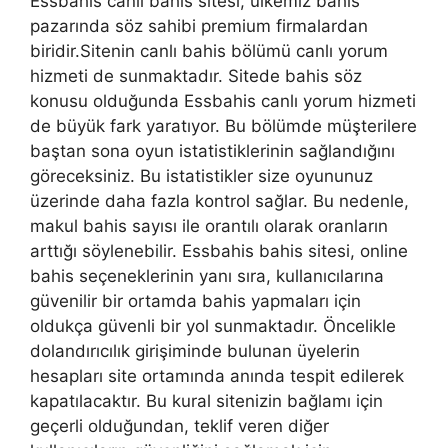
Essbahis canlı bahis sitesi, ülkemiz bahis
pazarında söz sahibi premium firmalardan
biridir.Sitenin canlı bahis bölümü canlı yorum
hizmeti de sunmaktadır. Sitede bahis söz
konusu olduğunda Essbahis canlı yorum hizmeti
de büyük fark yaratıyor. Bu bölümde müşterilere
baştan sona oyun istatistiklerinin sağlandığını
göreceksiniz. Bu istatistikler size oyununuz
üzerinde daha fazla kontrol sağlar. Bu nedenle,
makul bahis sayısı ile orantılı olarak oranların
arttığı söylenebilir. Essbahis bahis sitesi, online
bahis seçeneklerinin yanı sıra, kullanıcılarına
güvenilir bir ortamda bahis yapmaları için
oldukça güvenli bir yol sunmaktadır. Öncelikle
dolandırıcılık girişiminde bulunan üyelerin
hesapları site ortamında anında tespit edilerek
kapatılacaktır. Bu kural sitenizin bağlamı için
geçerli olduğundan, teklif veren diğer