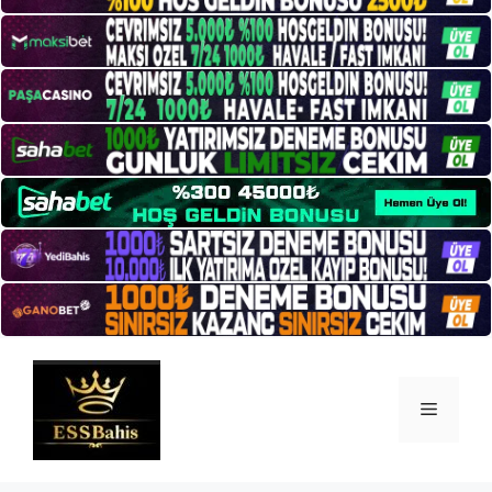
İçeriğe
atla
Menü