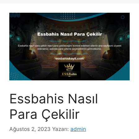
Essbahis Nasıl
Para Çekilir
Ağustos 2, 2023
Yazarı:
admin