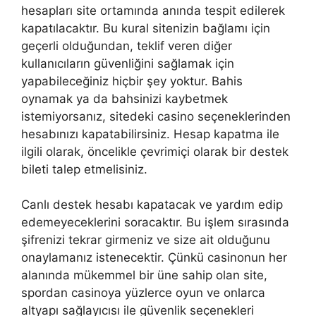
hesapları site ortamında anında tespit edilerek
kapatılacaktır. Bu kural sitenizin bağlamı için
geçerli olduğundan, teklif veren diğer
kullanıcıların güvenliğini sağlamak için
yapabileceğiniz hiçbir şey yoktur. Bahis
oynamak ya da bahsinizi kaybetmek
istemiyorsanız, sitedeki casino seçeneklerinden
hesabınızı kapatabilirsiniz. Hesap kapatma ile
ilgili olarak, öncelikle çevrimiçi olarak bir destek
bileti talep etmelisiniz.
Canlı destek hesabı kapatacak ve yardım edip
edemeyeceklerini soracaktır. Bu işlem sırasında
şifrenizi tekrar girmeniz ve size ait olduğunu
onaylamanız istenecektir. Çünkü casinonun her
alanında mükemmel bir üne sahip olan site,
spordan casinoya yüzlerce oyun ve onlarca
altyapı sağlayıcısı ile güvenlik seçenekleri