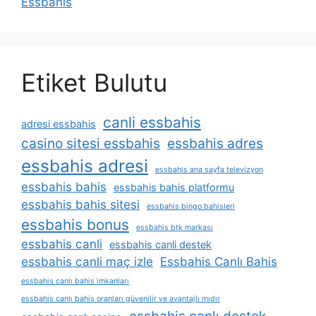
Essbahis
Etiket Bulutu
canli essbahis
adresi essbahis
casino sitesi essbahis
essbahis adres
essbahis adresi
essbahis ana sayfa televizyon
essbahis bahis
essbahis bahis platformu
essbahis bahis sitesi
essbahis bingo bahisleri
essbahis bonus
essbahis btk markası
essbahis canli
essbahis canli destek
essbahis canli maç izle
Essbahis Canlı Bahis
essbahis canlı bahis i̇mkanları
essbahis canlı bahis oranları güvenilir ve avantajlı mıdır
essbahis canlı destek