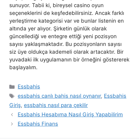
sunuyor. Tabii ki, bireysel casino oyun
seçeneklerini de keşfedebilirsiniz. Ancak farklı
yerleştirme kategorisi var ve bunlar listenin en
altında yer alıyor. Şirketin günlük olarak
güncellediği ve entegre ettiği yeni pozisyon
sayısı yaklaşmaktadır. Bu pozisyonların sayısı
siz üye oldukça kademeli olarak artacaktır. Bir
yuvadaki ilk uygulamanın bir örneğini göstererek
başlayalım.
Kategoriler
Essbahis
Etiketler
essbahis canlı bahis nasıl oynanır
,
Essbahis
Giriş
,
essbahis nasıl para çekilir
Essbahis Hesabıma Nasıl Giriş Yapabilirim
Essbahis Finans