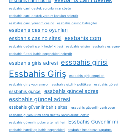
essbahis canlı casino
essbahis canlı destek sorunlarınızı çözün
essbahis canlı destek yardım konuları nelerdir
essbahis canlı yönetim casino
essbahis casino bahisçiler
essbahis casino oyunları
essbahis com
essbahis casino sitesi
essbahis değerli i̇çerik hedef kitlesi
essbahis erişim
essbahis eşleşme
essbahis futbol bahis seçenekleri nelerdir
essbahis girisi
essbahis giris adresi
Essbahis Giriş
essbahis giriş engelleri
essbahis giriş yapılamıyor
essbahis gizlilik politikası
essbahis görevi
essbahis güncel adres
essbahis güncel
essbahis güncel adresi
essbahis güvenilir bahis sitesi
essbahis güvenilir canlı oyun
essbahis güvenilir mi canlı destek sorunlarınızı çözün
Essbahis Güvenlir mi
essbahis güvenilir poker alternatifleri
essbahis handikap bahis seçenekleri
essbahis hesabınızı kapatma