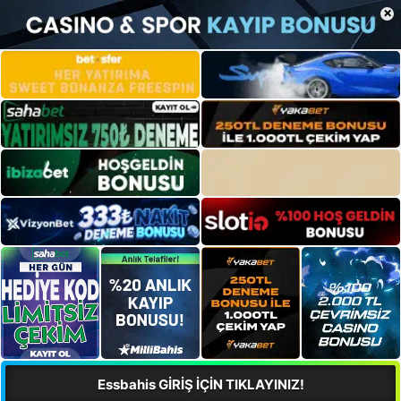
×
Essbahis GİRİŞ İÇİN TIKLAYINIZ!