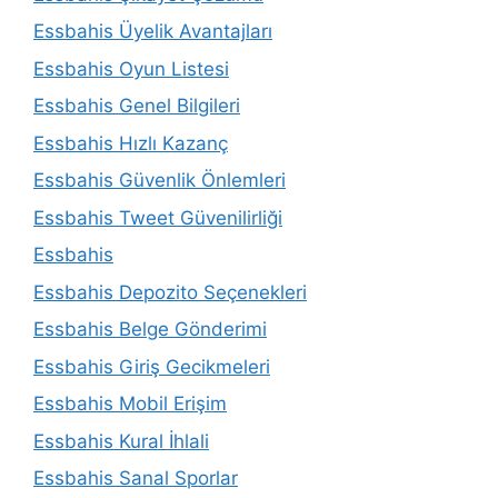
Essbahis Üyelik Avantajları
Essbahis Oyun Listesi
Essbahis Genel Bilgileri
Essbahis Hızlı Kazanç
Essbahis Güvenlik Önlemleri
Essbahis Tweet Güvenilirliği
Essbahis
Essbahis Depozito Seçenekleri
Essbahis Belge Gönderimi
Essbahis Giriş Gecikmeleri
Essbahis Mobil Erişim
Essbahis Kural İhlali
Essbahis Sanal Sporlar