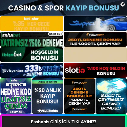
×
Essbahis GİRİŞ İÇİN TIKLAYINIZ!