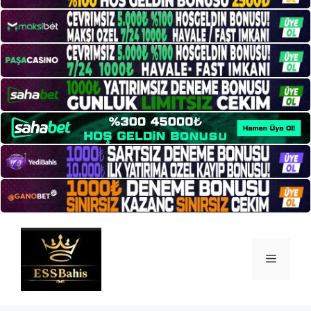
İçeriğe
atla
Menü