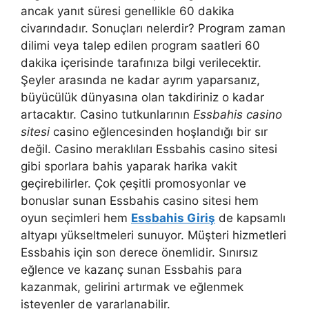
ancak yanıt süresi genellikle 60 dakika
civarındadır. Sonuçları nelerdir? Program zaman
dilimi veya talep edilen program saatleri 60
dakika içerisinde tarafınıza bilgi verilecektir.
Şeyler arasında ne kadar ayrım yaparsanız,
büyücülük dünyasına olan takdiriniz o kadar
artacaktır. Casino tutkunlarının
Essbahis casino
sitesi
casino eğlencesinden hoşlandığı bir sır
değil. Casino meraklıları Essbahis casino sitesi
gibi sporlara bahis yaparak harika vakit
geçirebilirler. Çok çeşitli promosyonlar ve
bonuslar sunan Essbahis casino sitesi hem
oyun seçimleri hem
Essbahis Giriş
de kapsamlı
altyapı yükseltmeleri sunuyor. Müşteri hizmetleri
Essbahis için son derece önemlidir. Sınırsız
eğlence ve kazanç sunan Essbahis para
kazanmak, gelirini artırmak ve eğlenmek
isteyenler de yararlanabilir.