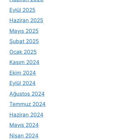
Eylül 2025
Haziran 2025
Mayıs 2025
Şubat 2025
Ocak 2025
Kasım 2024
Ekim 2024
Eylül 2024
Ağustos 2024
Temmuz 2024
Haziran 2024
Mayıs 2024
Nisan 2024