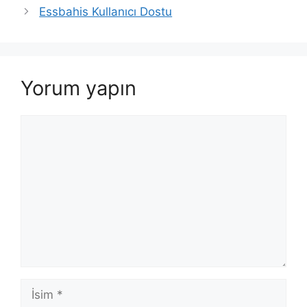
Essbahis Kullanıcı Dostu
Yorum yapın
Yorum
İsim