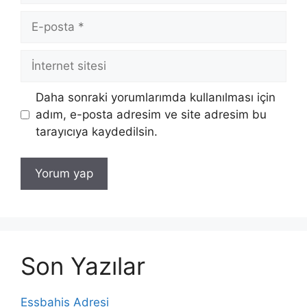
E-
posta
İnternet
sitesi
Daha sonraki yorumlarımda kullanılması için
adım, e-posta adresim ve site adresim bu
tarayıcıya kaydedilsin.
Son Yazılar
Essbahis Adresi