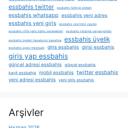
essbahis twitter
essbahis türkiye siteleri
essbahis whatsapp
essbahis yeni adres
essbahis yeni giris
essbahis çevrimiçi casino
essbahis çifte şans bahis seçenekleri
essbahis çıkarma varyasyonları
essbahis üyelik
essbahis üyeleri hesabınızı kapatma
giris essbahis
girisi essbahis
essbahis üyesi mevduatı
giris yap essbahis
güncel adresi essbahis
güncel essbahis
twitter essbahis
mobil essbahis
kayit essbahis
yeni adresi essbahis
yeni giris essbahis
Arşivler
Haziran 2026