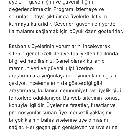
üyelerin güvenliğini ve güvenilirliğini
değerlendirmektir. Programı izlemeye ve
sorunlar ortaya çıktığında üyelerle iletişim
kurmaya kararlıdır. Severleri güvenli bir yerde
kalmalarını sağlamak için büyük özen gösterirler.
Essbahis üyelerinin yorumlarını inceleyerek
sitenin genel özellikleri ve faaliyetleri hakkında
bilgi edinebilirsiniz. Genel olarak kullanıcı
memnuniyeti ve güvenilirliği üzerine
araştırmalara yoğunlaşarak oyuncuların ilgisini
çekiyor. İncelemelerin de gösterdiği gibi
araştırması, kullanıcı memnuniyeti ve üyelik gibi
faktörlere odaklanıyor. Bu web sitesinin konusu
konuyla ilgilidir. Üyelerine fırsatlar, fırsatlar ve
promosyonlar sunan üye merkezli yaklaşımı,
birçok kişinin bahis sitelerine üye olmasını
sağlar. Her geçen gün genişleyen ve üyelerine