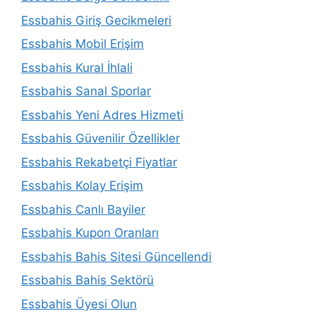
Essbahis Giriş Gecikmeleri
Essbahis Mobil Erişim
Essbahis Kural İhlali
Essbahis Sanal Sporlar
Essbahis Yeni Adres Hizmeti
Essbahis Güvenilir Özellikler
Essbahis Rekabetçi Fiyatlar
Essbahis Kolay Erişim
Essbahis Canlı Bayiler
Essbahis Kupon Oranları
Essbahis Bahis Sitesi Güncellendi
Essbahis Bahis Sektörü
Essbahis Üyesi Olun