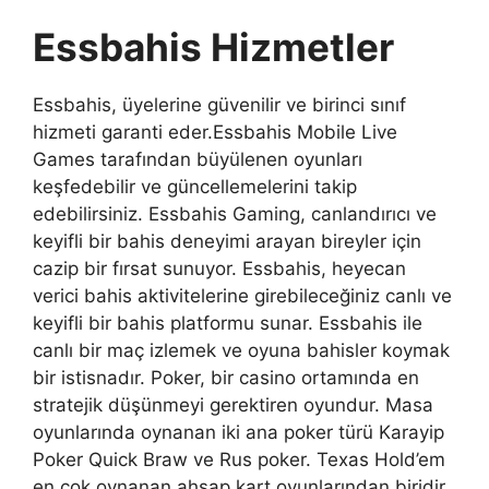
Essbahis Hizmetler
Essbahis, üyelerine güvenilir ve birinci sınıf
hizmeti garanti eder.Essbahis Mobile Live
Games tarafından büyülenen oyunları
keşfedebilir ve güncellemelerini takip
edebilirsiniz. Essbahis Gaming, canlandırıcı ve
keyifli bir bahis deneyimi arayan bireyler için
cazip bir fırsat sunuyor. Essbahis, heyecan
verici bahis aktivitelerine girebileceğiniz canlı ve
keyifli bir bahis platformu sunar. Essbahis ile
canlı bir maç izlemek ve oyuna bahisler koymak
bir istisnadır. Poker, bir casino ortamında en
stratejik düşünmeyi gerektiren oyundur. Masa
oyunlarında oynanan iki ana poker türü Karayip
Poker Quick Braw ve Rus poker. Texas Hold’em
en çok oynanan ahşap kart oyunlarından biridir.