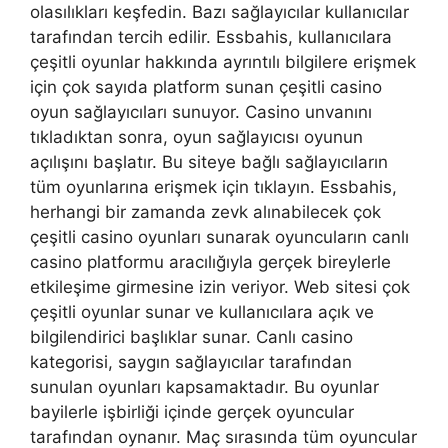
olasılıkları keşfedin. Bazı sağlayıcılar kullanıcılar
tarafından tercih edilir. Essbahis, kullanıcılara
çeşitli oyunlar hakkında ayrıntılı bilgilere erişmek
için çok sayıda platform sunan çeşitli casino
oyun sağlayıcıları sunuyor. Casino unvanını
tıkladıktan sonra, oyun sağlayıcısı oyunun
açılışını başlatır. Bu siteye bağlı sağlayıcıların
tüm oyunlarına erişmek için tıklayın. Essbahis,
herhangi bir zamanda zevk alınabilecek çok
çeşitli casino oyunları sunarak oyuncuların canlı
casino platformu aracılığıyla gerçek bireylerle
etkileşime girmesine izin veriyor. Web sitesi çok
çeşitli oyunlar sunar ve kullanıcılara açık ve
bilgilendirici başlıklar sunar. Canlı casino
kategorisi, saygın sağlayıcılar tarafından
sunulan oyunları kapsamaktadır. Bu oyunlar
bayilerle işbirliği içinde gerçek oyuncular
tarafından oynanır. Maç sırasında tüm oyuncular