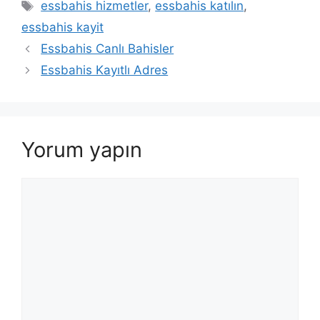
Etiketler
essbahis hizmetler
,
essbahis katılın
,
essbahis kayit
Essbahis Canlı Bahisler
Essbahis Kayıtlı Adres
Yorum yapın
Yorum