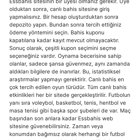
Essbahis sitesinin bir üyesi olmanız gerekir. Üye
olduktan sonra, canlı bahis sitesine giriş
yapmalısınız. Bir hesap oluşturduktan sonra
depozito yapın. Bundan sonra tercih ettiğiniz
ödeme yöntemini seçin. Bahis kuponu
kapatılana kadar kayıt mevcut olmayacaktır.
Sonuç olarak, çeşitli kupon seçimini seçme
seçeneğiniz vardır. Oynama becerisine sahip
olanlar, sadece şansa güvenmez, aynı zamanda
aldıkları bilgilere de inanırlar. Bu, istatistiksel
araştırmalar yapmayı gerektirir. Canlı bahis en
çok tercih edilen oyun türüdür. Tüm canlı bahis
etkinlikleri her bir sitede gerçekleştirilir. Futbolun
yanı sıra voleybol, basketbol, ​​tenis, hentbol ve
masa tenisi gibi başka spor şubeleri de var. Maç
başından son anlara kadar Essbahis web
sitesine güvenebilirsiniz. Zaman veya
konumdan bağımsız olarak herhangi bir futbol