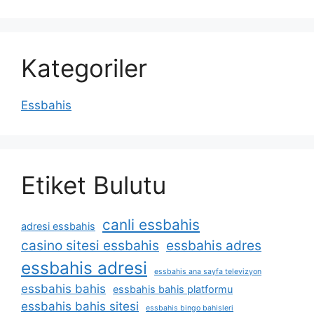
Kategoriler
Essbahis
Etiket Bulutu
canli essbahis
adresi essbahis
casino sitesi essbahis
essbahis adres
essbahis adresi
essbahis ana sayfa televizyon
essbahis bahis
essbahis bahis platformu
essbahis bahis sitesi
essbahis bingo bahisleri