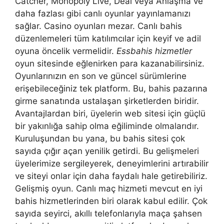
Catcher, Monopoly Live, Deal veya Anlaşma ve
daha fazlası gibi canlı oyunlar yayınlamanızı
sağlar. Casino oyunları mezar. Canlı bahis
düzenlemeleri tüm katılımcılar için keyif ve adil
oyuna öncelik vermelidir.
Essbahis hizmetler
oyun sitesinde eğlenirken para kazanabilirsiniz.
Oyunlarınızın en son ve güncel sürümlerine
erişebileceğiniz tek platform. Bu, bahis pazarına
girme sanatında ustalaşan şirketlerden biridir.
Avantajlardan biri, üyelerin web sitesi için güçlü
bir yakınlığa sahip olma eğiliminde olmalarıdır.
Kuruluşundan bu yana, bu bahis sitesi çok
sayıda çığır açan yenilik getirdi. Bu gelişmeleri
üyelerimize sergileyerek, deneyimlerini artırabilir
ve siteyi onlar için daha faydalı hale getirebiliriz.
Gelişmiş oyun. Canlı maç hizmeti mevcut en iyi
bahis hizmetlerinden biri olarak kabul edilir. Çok
sayıda seyirci, akıllı telefonlarıyla maça şahsen