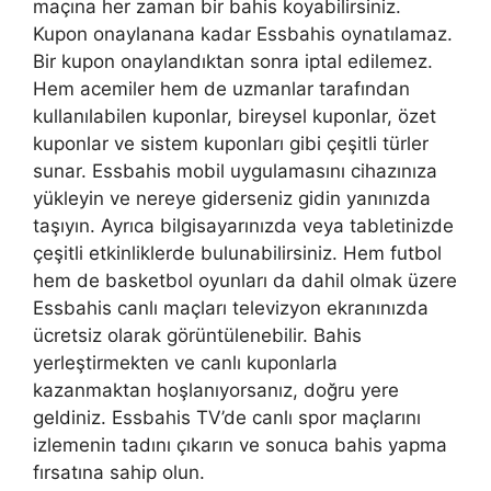
maçına her zaman bir bahis koyabilirsiniz.
Kupon onaylanana kadar Essbahis oynatılamaz.
Bir kupon onaylandıktan sonra iptal edilemez.
Hem acemiler hem de uzmanlar tarafından
kullanılabilen kuponlar, bireysel kuponlar, özet
kuponlar ve sistem kuponları gibi çeşitli türler
sunar. Essbahis mobil uygulamasını cihazınıza
yükleyin ve nereye giderseniz gidin yanınızda
taşıyın. Ayrıca bilgisayarınızda veya tabletinizde
çeşitli etkinliklerde bulunabilirsiniz. Hem futbol
hem de basketbol oyunları da dahil olmak üzere
Essbahis canlı maçları televizyon ekranınızda
ücretsiz olarak görüntülenebilir. Bahis
yerleştirmekten ve canlı kuponlarla
kazanmaktan hoşlanıyorsanız, doğru yere
geldiniz. Essbahis TV’de canlı spor maçlarını
izlemenin tadını çıkarın ve sonuca bahis yapma
fırsatına sahip olun.