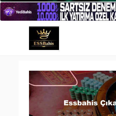
İçeriğe
atla