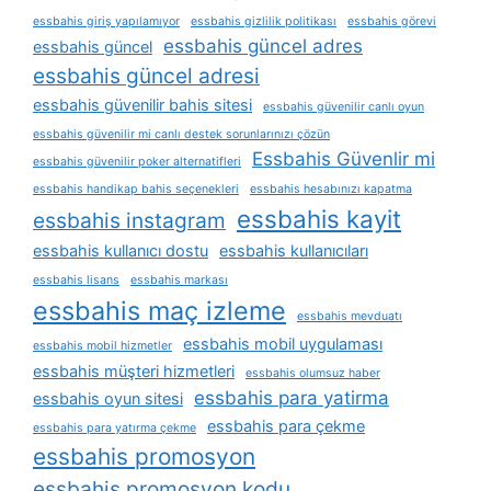
essbahis giriş yapılamıyor
essbahis gizlilik politikası
essbahis görevi
essbahis güncel adres
essbahis güncel
essbahis güncel adresi
essbahis güvenilir bahis sitesi
essbahis güvenilir canlı oyun
essbahis güvenilir mi canlı destek sorunlarınızı çözün
Essbahis Güvenlir mi
essbahis güvenilir poker alternatifleri
essbahis handikap bahis seçenekleri
essbahis hesabınızı kapatma
essbahis kayit
essbahis instagram
essbahis kullanıcı dostu
essbahis kullanıcıları
essbahis lisans
essbahis markası
essbahis maç izleme
essbahis mevduatı
essbahis mobil uygulaması
essbahis mobil hizmetler
essbahis müşteri hizmetleri
essbahis olumsuz haber
essbahis para yatirma
essbahis oyun sitesi
essbahis para çekme
essbahis para yatırma çekme
essbahis promosyon
essbahis promosyon kodu