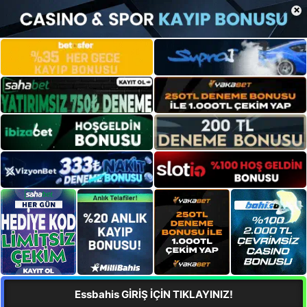
×
Essbahis GİRİŞ İÇİN TIKLAYINIZ!