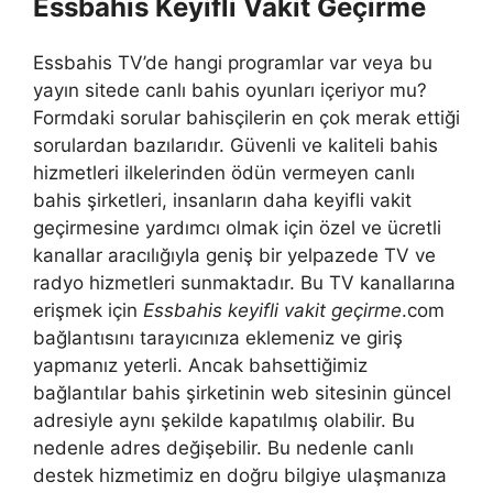
Essbahis Keyifli Vakit Geçirme
Essbahis TV’de hangi programlar var veya bu
yayın sitede canlı bahis oyunları içeriyor mu?
Formdaki sorular bahisçilerin en çok merak ettiği
sorulardan bazılarıdır. Güvenli ve kaliteli bahis
hizmetleri ilkelerinden ödün vermeyen canlı
bahis şirketleri, insanların daha keyifli vakit
geçirmesine yardımcı olmak için özel ve ücretli
kanallar aracılığıyla geniş bir yelpazede TV ve
radyo hizmetleri sunmaktadır. Bu TV kanallarına
erişmek için
Essbahis keyifli vakit geçirme
.com
bağlantısını tarayıcınıza eklemeniz ve giriş
yapmanız yeterli. Ancak bahsettiğimiz
bağlantılar bahis şirketinin web sitesinin güncel
adresiyle aynı şekilde kapatılmış olabilir. Bu
nedenle adres değişebilir. Bu nedenle canlı
destek hizmetimiz en doğru bilgiye ulaşmanıza