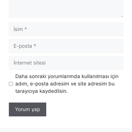
İsim
E-
posta
İnternet
sitesi
Daha sonraki yorumlarımda kullanılması için
adım, e-posta adresim ve site adresim bu
tarayıcıya kaydedilsin.