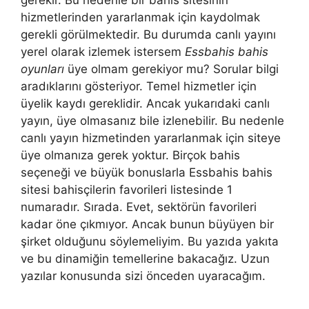
gerekir. Bu nedenle bir bahis sitesinin
hizmetlerinden yararlanmak için kaydolmak
gerekli görülmektedir. Bu durumda canlı yayını
yerel olarak izlemek istersem
Essbahis bahis
oyunları
üye olmam gerekiyor mu? Sorular bilgi
aradıklarını gösteriyor. Temel hizmetler için
üyelik kaydı gereklidir. Ancak yukarıdaki canlı
yayın, üye olmasanız bile izlenebilir. Bu nedenle
canlı yayın hizmetinden yararlanmak için siteye
üye olmanıza gerek yoktur. Birçok bahis
seçeneği ve büyük bonuslarla Essbahis bahis
sitesi bahisçilerin favorileri listesinde 1
numaradır. Sırada. Evet, sektörün favorileri
kadar öne çıkmıyor. Ancak bunun büyüyen bir
şirket olduğunu söylemeliyim. Bu yazıda yakıta
ve bu dinamiğin temellerine bakacağız. Uzun
yazılar konusunda sizi önceden uyaracağım.