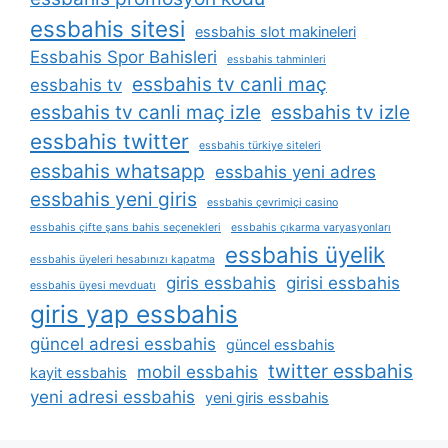
essbahis sitesi
essbahis slot makineleri
Essbahis Spor Bahisleri
essbahis tahminleri
essbahis tv canli maç
essbahis tv
essbahis tv canli maç izle
essbahis tv izle
essbahis twitter
essbahis türkiye siteleri
essbahis whatsapp
essbahis yeni adres
essbahis yeni giris
essbahis çevrimiçi casino
essbahis çifte şans bahis seçenekleri
essbahis çıkarma varyasyonları
essbahis üyelik
essbahis üyeleri hesabınızı kapatma
giris essbahis
girisi essbahis
essbahis üyesi mevduatı
giris yap essbahis
güncel adresi essbahis
güncel essbahis
twitter essbahis
mobil essbahis
kayit essbahis
yeni adresi essbahis
yeni giris essbahis