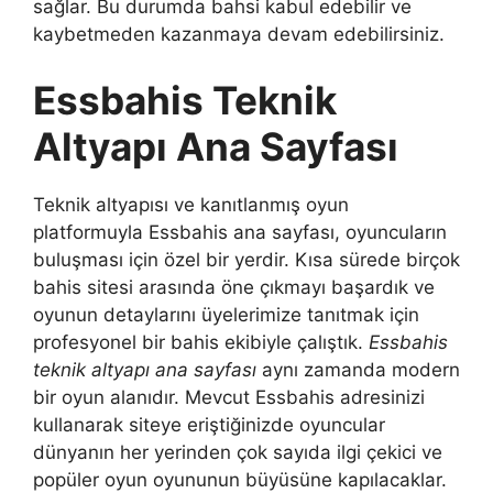
sağlar. Bu durumda bahsi kabul edebilir ve
kaybetmeden kazanmaya devam edebilirsiniz.
Essbahis Teknik
Altyapı Ana Sayfası
Teknik altyapısı ve kanıtlanmış oyun
platformuyla Essbahis ana sayfası, oyuncuların
buluşması için özel bir yerdir. Kısa sürede birçok
bahis sitesi arasında öne çıkmayı başardık ve
oyunun detaylarını üyelerimize tanıtmak için
profesyonel bir bahis ekibiyle çalıştık.
Essbahis
teknik altyapı ana sayfası
aynı zamanda modern
bir oyun alanıdır. Mevcut Essbahis adresinizi
kullanarak siteye eriştiğinizde oyuncular
dünyanın her yerinden çok sayıda ilgi çekici ve
popüler oyun oyununun büyüsüne kapılacaklar.