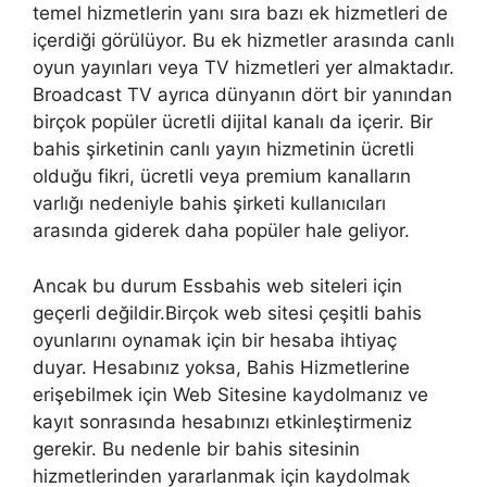
temel hizmetlerin yanı sıra bazı ek hizmetleri de
içerdiği görülüyor. Bu ek hizmetler arasında canlı
oyun yayınları veya TV hizmetleri yer almaktadır.
Broadcast TV ayrıca dünyanın dört bir yanından
birçok popüler ücretli dijital kanalı da içerir. Bir
bahis şirketinin canlı yayın hizmetinin ücretli
olduğu fikri, ücretli veya premium kanalların
varlığı nedeniyle bahis şirketi kullanıcıları
arasında giderek daha popüler hale geliyor.
Ancak bu durum Essbahis web siteleri için
geçerli değildir.Birçok web sitesi çeşitli bahis
oyunlarını oynamak için bir hesaba ihtiyaç
duyar. Hesabınız yoksa, Bahis Hizmetlerine
erişebilmek için Web Sitesine kaydolmanız ve
kayıt sonrasında hesabınızı etkinleştirmeniz
gerekir. Bu nedenle bir bahis sitesinin
hizmetlerinden yararlanmak için kaydolmak