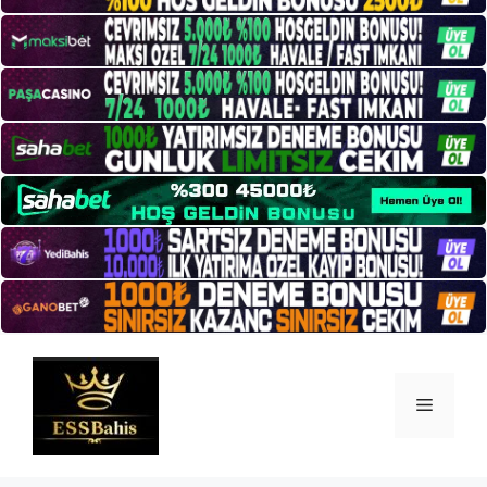
İçeriğe
atla
Menü