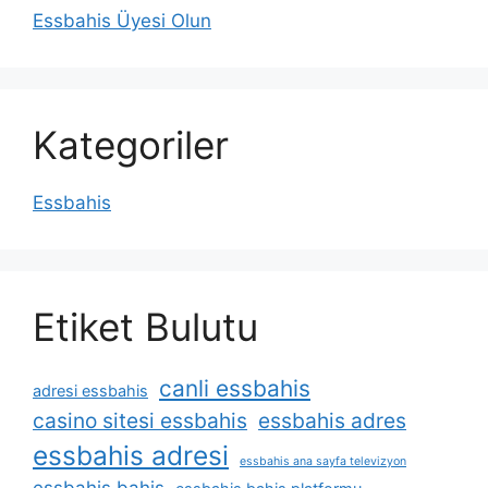
Essbahis Üyesi Olun
Kategoriler
Essbahis
Etiket Bulutu
canli essbahis
adresi essbahis
casino sitesi essbahis
essbahis adres
essbahis adresi
essbahis ana sayfa televizyon
essbahis bahis